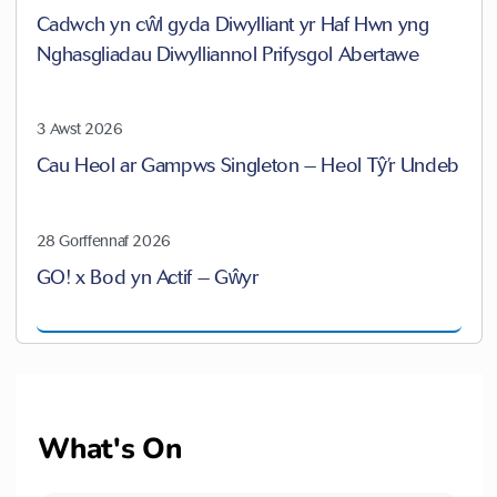
Cadwch yn cŵl gyda Diwylliant yr Haf Hwn yng
Nghasgliadau Diwylliannol Prifysgol Abertawe
3 Awst 2026
Cau Heol ar Gampws Singleton – Heol Tŷ’r Undeb
28 Gorffennaf 2026
GO! x Bod yn Actif – Gŵyr
What's On