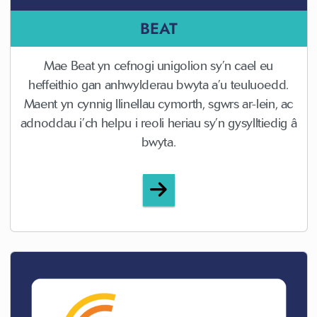
BEAT
Mae Beat yn cefnogi unigolion sy’n cael eu
heffeithio gan anhwylderau bwyta a’u teuluoedd.
Maent yn cynnig llinellau cymorth, sgwrs ar-lein, ac
adnoddau i’ch helpu i reoli heriau sy’n gysylltiedig â
bwyta.
Beat