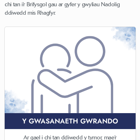
chi tan i’r Brifysgol gau ar gyfer y gwyliau Nadolig
ddiwedd mis Rhagfyr.
Y GWASANAETH GWRANDO
Ar gael i chi tan ddiwedd y tymor, mae’r