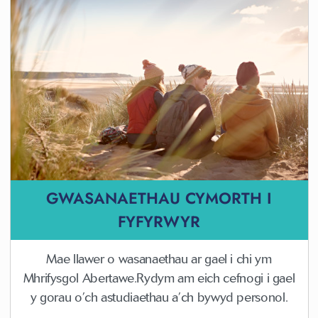
GWASANAETHAU CYMORTH I
FYFYRWYR
Mae llawer o wasanaethau ar gael i chi ym
Mhrifysgol Abertawe.Rydym am eich cefnogi i gael
y gorau o’ch astudiaethau a’ch bywyd personol.