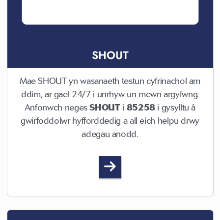
SHOUT
Mae SHOUT yn wasanaeth testun cyfrinachol am
ddim, ar gael 24/7 i unrhyw un mewn argyfwng.
Anfonwch neges
SHOUT
i
85258
i gysylltu â
gwirfoddolwr hyfforddedig a all eich helpu drwy
adegau anodd.
SHOUT