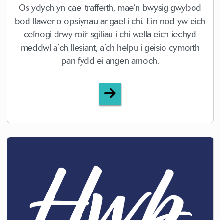
Os ydych yn cael trafferth, mae’n bwysig gwybod
bod llawer o opsiynau ar gael i chi. Ein nod yw eich
cefnogi drwy roi’r sgiliau i chi wella eich iechyd
meddwl a’ch llesiant, a’ch helpu i geisio cymorth
pan fydd ei angen arnoch.
Gwasanaethau Cymorth i 