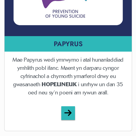
PAPYRUS
Mae Papyrus wedi ymrwymo i atal hunanladdiad
ymhlith pobl ifanc. Maent yn darparu cyngor
cyfrinachol a chymorth ymarferol drwy eu
gwasanaeth
HOPELINEUK
i unrhyw un dan 35
oed neu sy’n poeni am rywun arall.
Papyrus