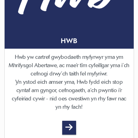
HWB
Hwb yw cartref gwybodaeth myfyrwyr yma ym
Mhrifysgol Abertawe, ac mae’r tîm cyfeillgar yma i’ch
cefnogi drwy’ch taith fel myfyriwr.
Yn ystod eich amser yma, Hwb fydd eich stop
cyntaf am gyngor, cefnogaeth, a’ch pwyntio i’r
cyfeiriad cywir - nid oes cwestiwn yn rhy fawr nac
yn rhy fach!
Hwb