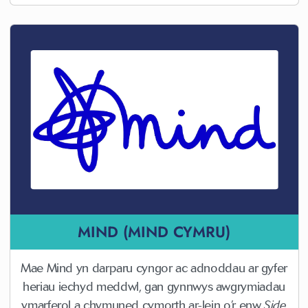
MIND (MIND CYMRU)
Mae Mind yn darparu cyngor ac adnoddau ar gyfer
heriau iechyd meddwl, gan gynnwys awgrymiadau
ymarferol a chymuned cymorth ar-lein o’r enw
Side