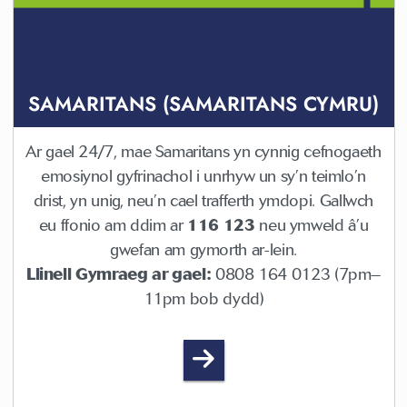
SAMARITANS (SAMARITANS CYMRU)
Ar gael 24/7, mae Samaritans yn cynnig cefnogaeth
emosiynol gyfrinachol i unrhyw un sy’n teimlo’n
drist, yn unig, neu’n cael trafferth ymdopi. Gallwch
eu ffonio am ddim ar
116 123
neu ymweld â’u
gwefan am gymorth ar-lein.
Llinell Gymraeg ar gael:
0808 164 0123 (7pm–
11pm bob dydd)
Samaritans (Samaritans C