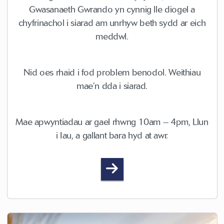
Gwasanaeth Gwrando yn cynnig lle diogel a
chyfrinachol i siarad am unrhyw beth sydd ar eich
meddwl.
Nid oes rhaid i fod problem benodol. Weithiau
mae’n dda i siarad.
Mae apwyntiadau ar gael rhwng 10am – 4pm, Llun
i Iau, a gallant bara hyd at awr.
Y Gwasanaeth Gwrando