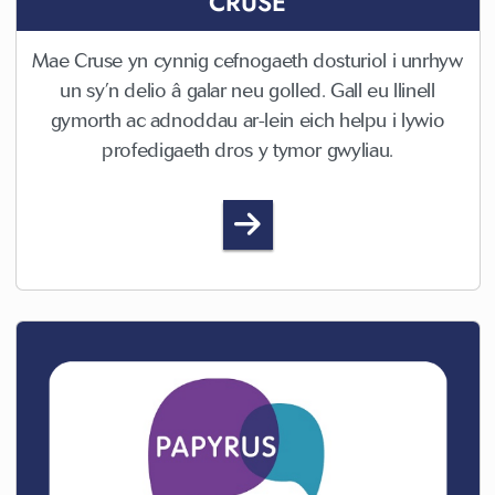
CRUSE
Mae Cruse yn cynnig cefnogaeth dosturiol i unrhyw
un sy’n delio â galar neu golled. Gall eu llinell
gymorth ac adnoddau ar-lein eich helpu i lywio
profedigaeth dros y tymor gwyliau.
Cruse