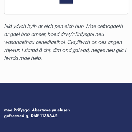
Nid ydych byth ar eich pen eich hun. Mae cefnogaeth
ar gael bob amser, boed drwy’r Brifysgol neu
wasanaethau cenedlaethol. Cysylltwch os oes angen
rhywun i siarad â chi; dim ond galwad, neges neu glic i
ffwrdd mae help.
Mae Prifysgol Abertawe yn elusen
gofrestredig, Rhif 1138342