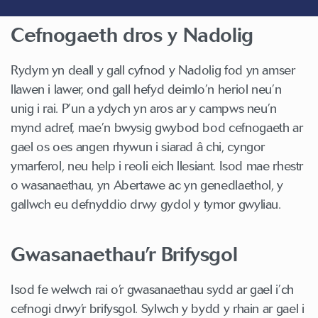
Cefnogaeth dros y Nadolig
Rydym yn deall y gall cyfnod y Nadolig fod yn amser
llawen i lawer, ond gall hefyd deimlo’n heriol neu’n
unig i rai. P’un a ydych yn aros ar y campws neu’n
mynd adref, mae’n bwysig gwybod bod cefnogaeth ar
gael os oes angen rhywun i siarad â chi, cyngor
ymarferol, neu help i reoli eich llesiant. Isod mae rhestr
o wasanaethau, yn Abertawe ac yn genedlaethol, y
gallwch eu defnyddio drwy gydol y tymor gwyliau.
Gwasanaethau’r Brifysgol
Isod fe welwch rai o’r gwasanaethau sydd ar gael i’ch
cefnogi drwy’r brifysgol. Sylwch y bydd y rhain ar gael i