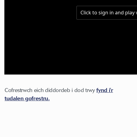
Cofrestrwch eich diddordeb i dod trwy
fynd i'r
tudalen gofrestru.