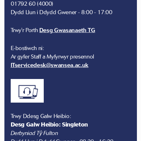
01792 60 (4000)
Dydd Llun i Ddydd Gwener - 8:00 - 17:00
Trwy'r Porth
Desg Gwasanaeth TG
E-bostiwch ni:
Ar gyfer Staff a Myfyrwyr presennol
ITservicedesk@swansea.ac.uk
Trwy Ddesg Galw Heibio:
Desg Galw Heibio: Singleton
Derbyniad Tŷ Fulton