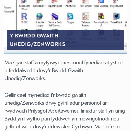
Y BWRDD GWAITH
UNEDIG/ZENWORKS
Mae gan staff a myfyrwyr presennol fynediad at ystod
o feddalwedd drwy'r Bwrdd Gwaith
Unedig/Zenworks.
Gellir cael mynediad i'r bwrdd gwaith
unedig/Zenworks drwy gyfrifiadur personol ar
rwydwaith Prifysgol Abertawe neu liniadur staff yn unig.
Bydd yn llwytho pan fyddwch yn mewngofnodi neu
gellir chwilio drwy'r ddewislen Cychwyn. Mae nifer o