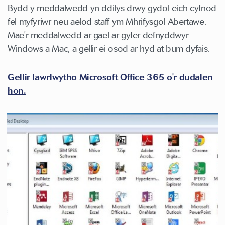
Bydd y meddalwedd yn ddilys drwy gydol eich cyfnod
fel myfyriwr neu aelod staff ym Mhrifysgol Abertawe.
Mae'r meddalwedd ar gael ar gyfer defnyddwyr
Windows a Mac, a gellir ei osod ar hyd at bum dyfais.
Gellir lawrlwytho Microsoft Office 365 o'r dudalen
hon.