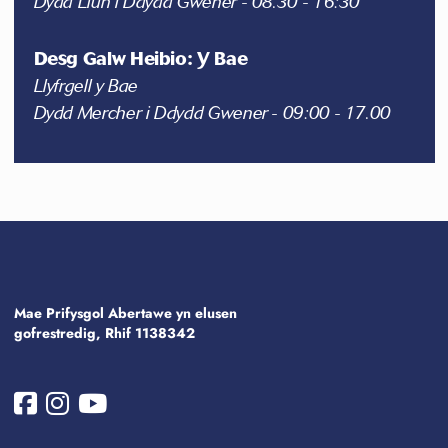
Dydd Llun i Ddydd Gwener - 08.30 - 16:30
Desg Galw Heibio: Y Bae
Llyfrgell y Bae
Dydd Mercher i Ddydd Gwener - 09:00 - 17.00
Mae Prifysgol Abertawe yn elusen
gofrestredig, Rhif 1138342