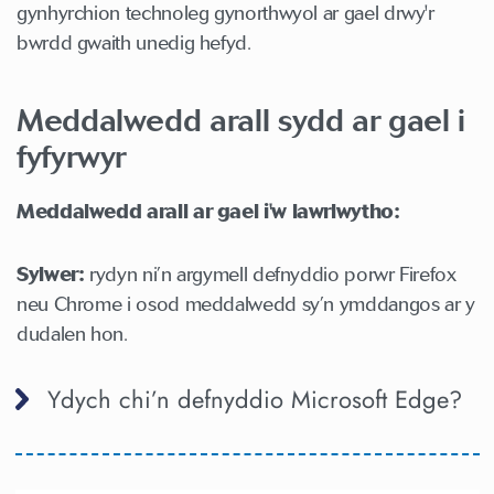
gynhyrchion technoleg gynorthwyol ar gael drwy'r
bwrdd gwaith unedig hefyd.
Meddalwedd arall sydd ar gael i
fyfyrwyr
Meddalwedd arall ar gael i'w lawrlwytho:
Sylwer:
rydyn ni’n argymell defnyddio porwr Firefox
neu Chrome i osod meddalwedd sy’n ymddangos ar y
dudalen hon.
Ydych chi’n defnyddio Microsoft Edge?