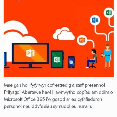
Mae gan holl fyfyrwyr cofrestredig a staff presennol
Prifysgol Abertawe hawl i lawrlwytho copïau am ddim o
Microsoft Office 365 i'w gosod ar eu cyfrifiaduron
personol neu ddyfeisiau symudol eu hunain.