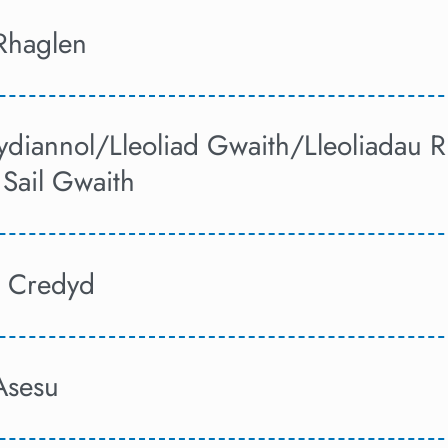
 Rhaglen
ydiannol/Lleoliad Gwaith/Lleoliadau
Sail Gwaith
o Credyd
Asesu