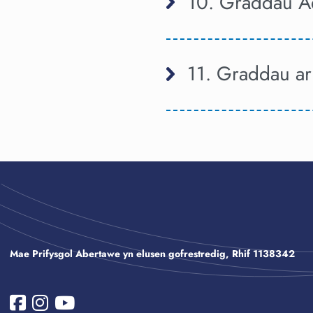
10. Graddau A
11. Graddau ar
Mae Prifysgol Abertawe yn elusen gofrestredig, Rhif 1138342