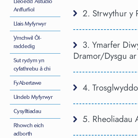
Lleoedd Astudio
Anffurfiol
2. Strwythur y
Llais Myfyrwyr
Ymchwil Ôl-
3. Ymarfer Diw
raddedig
Dramor/Dysgu ar 
Sut rydym yn
cyfathrebu â chi
FyAbertawe
4. Trosglwydd
Undeb Myfyrwyr
Cysylltiadau
5. Rheoliadau 
Rhowch eich
adborth