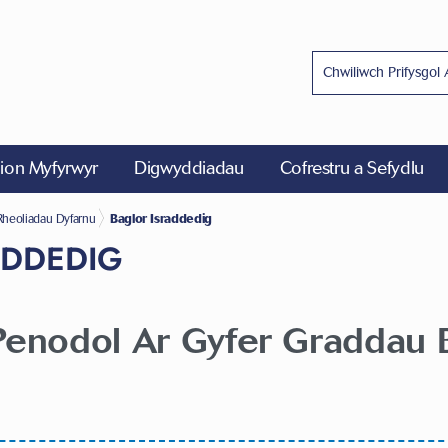
on Myfyrwyr
Digwyddiadau
Cofrestru a Sefydlu
 Academaidd
edig
Rheoliadau Dyfarnu
Baglor Israddedig
ADDEDIG
Penodol Ar Gyfer Graddau B