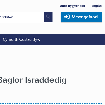
Offer Hygyrchedd
English
Mewngofnodi
Cymorth Costau Byw
aglor Israddedig