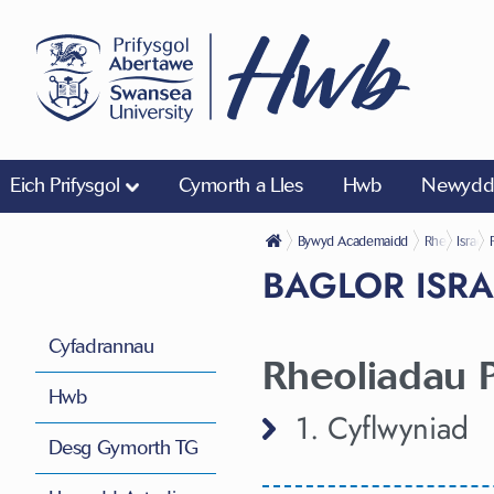
Eich Prifysgol
Cymorth a Lles
Hwb
Newyddi
Bywyd Academaidd
Rheoliadau
Isradd
BAGLOR ISR
Cyfadrannau
Rheoliadau 
Hwb
1. Cyflwyniad
Desg Gymorth TG