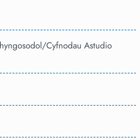
 Rhyngosodol/Cyfnodau Astudio