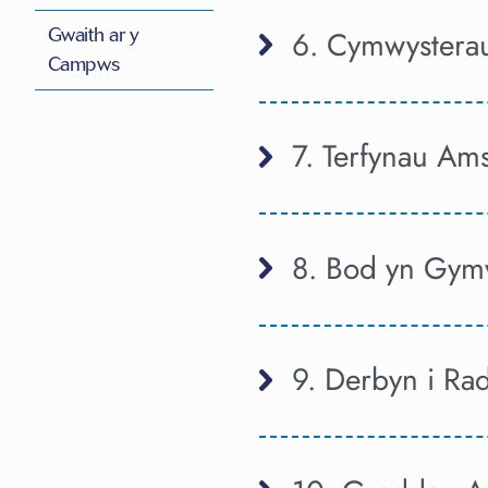
6. Cymwystera
Gwaith ar y
Campws
7. Terfynau Am
8. Bod yn Gym
9. Derbyn i Ra