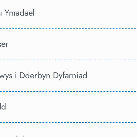
u Ymadael
ser
wys i Dderbyn Dyfarniad
dd