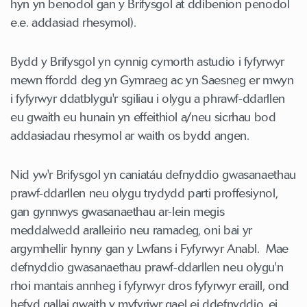
hyn yn benodol gan y Brifysgol at ddibenion penodol
e.e. addasiad rhesymol).
Bydd y Brifysgol yn cynnig cymorth astudio i fyfyrwyr
mewn ffordd deg yn Gymraeg ac yn Saesneg er mwyn
i fyfyrwyr ddatblygu'r sgiliau i olygu a phrawf-ddarllen
eu gwaith eu hunain yn effeithiol a/neu sicrhau bod
addasiadau rhesymol ar waith os bydd angen.
Nid yw'r Brifysgol yn caniatáu defnyddio gwasanaethau
prawf-ddarllen neu olygu trydydd parti proffesiynol,
gan gynnwys gwasanaethau ar-lein megis
meddalwedd aralleirio neu ramadeg, oni bai yr
argymhellir hynny gan y Lwfans i Fyfyrwyr Anabl. Mae
defnyddio gwasanaethau prawf-ddarllen neu olygu'n
rhoi mantais annheg i fyfyrwyr dros fyfyrwyr eraill, ond
hefyd gallai gwaith y myfyriwr gael ei ddefnyddio, ei