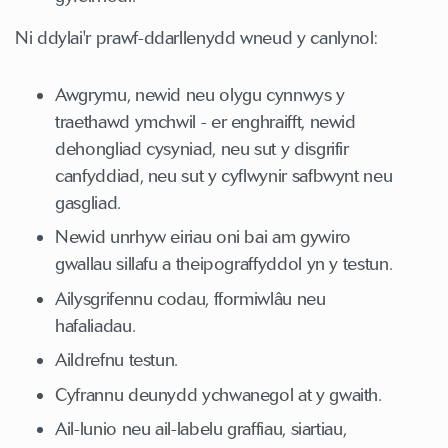
Ni ddylai'r prawf-ddarllenydd wneud y canlynol:
Awgrymu, newid neu olygu cynnwys y
traethawd ymchwil - er enghraifft, newid
dehongliad cysyniad, neu sut y disgrifir
canfyddiad, neu sut y cyflwynir safbwynt neu
gasgliad.
Newid unrhyw eiriau oni bai am gywiro
gwallau sillafu a theipograffyddol yn y testun.
Ailysgrifennu codau, fformiwlâu neu
hafaliadau.
Aildrefnu testun.
Cyfrannu deunydd ychwanegol at y gwaith.
Ail-lunio neu ail-labelu graffiau, siartiau,