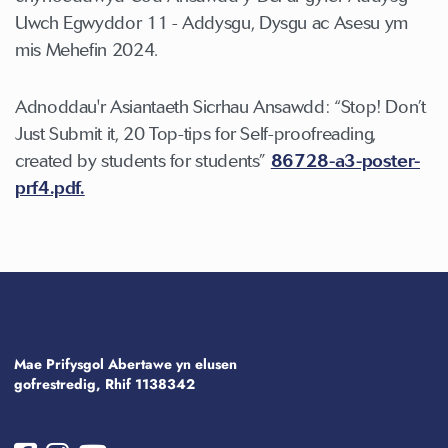
Uwch Egwyddor 11 - Addysgu, Dysgu ac Asesu ym
mis Mehefin 2024.
Adnoddau'r Asiantaeth Sicrhau Ansawdd: “Stop! Don’t
Just Submit it, 20 Top-tips for Self-proofreading,
created by students for students”
86728-a3-poster-
prf4.pdf.
Mae Prifysgol Abertawe yn elusen
gofrestredig, Rhif 1138342