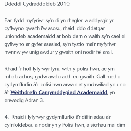
Ddeddf Cydraddoldeb 2010.
Pan fydd myfyriwr sy'n dilyn rhaglen a addysgir yn
cyflwyno gwaith i'w asesu, rhaid iddo ddatgan
uniondeb academaidd ar bob darn o waith sy'n cael ei
gyflwyno ar gyfer asesiad, sy'n tystio mai’r myfyriwr
hwnnw yw unig awdur y gwaith oni nodir fel arall.
Rhaid i'r holl fyfyrwyr lynu wrth y polisi hwn, ac ym
mhob achos, gadw awduraeth eu gwaith. Gall methu
cydymffurfio â’r polisi hwn arwain at ymchwiliad yn unol
â’r
Weithdrefn Camymddygiad Academaidd
, yn
enwedig Adran 3.
4. Rhaid i fyfyrwyr gydymffurfio â’r diffiniadau a'r
cyfrifoldebau a nodir yn y Polisi hwn, a sicrhau mai dim