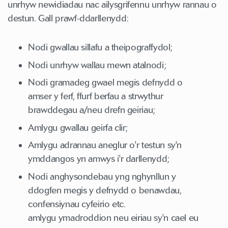
unrhyw newidiadau nac ailysgrifennu unrhyw rannau o
destun. Gall prawf-ddarllenydd:
Nodi gwallau sillafu a theipograffydol;
Nodi unrhyw wallau mewn atalnodi;
Nodi gramadeg gwael megis defnydd o
amser y ferf, ffurf berfau a strwythur
brawddegau a/neu drefn geiriau;
Amlygu gwallau geirfa clir;
Amlygu adrannau aneglur o'r testun sy'n
ymddangos yn amwys i'r darllenydd;
Nodi anghysondebau yng nghynllun y
ddogfen megis y defnydd o benawdau,
confensiynau cyfeirio etc.
amlygu ymadroddion neu eiriau sy'n cael eu