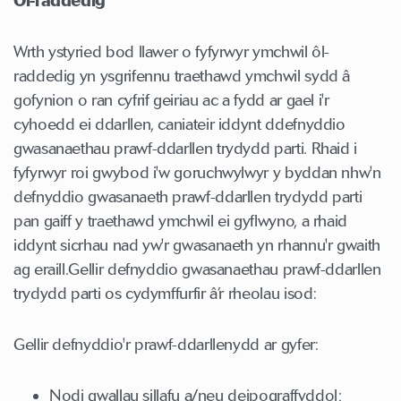
Ôl-raddedig
Wrth ystyried bod llawer o fyfyrwyr ymchwil ôl-
raddedig yn ysgrifennu traethawd ymchwil sydd â
gofynion o ran cyfrif geiriau ac a fydd ar gael i'r
cyhoedd ei ddarllen, caniateir iddynt ddefnyddio
gwasanaethau prawf-ddarllen trydydd parti. Rhaid i
fyfyrwyr roi gwybod i'w goruchwylwyr y byddan nhw'n
defnyddio gwasanaeth prawf-ddarllen trydydd parti
pan gaiff y traethawd ymchwil ei gyflwyno, a rhaid
iddynt sicrhau nad yw'r gwasanaeth yn rhannu'r gwaith
ag eraill.Gellir defnyddio gwasanaethau prawf-ddarllen
trydydd parti os cydymffurfir â’r rheolau isod:
Gellir defnyddio'r prawf-ddarllenydd ar gyfer:
Nodi gwallau sillafu a/neu deipograffyddol;