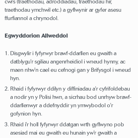
cwrs (traethodau, adroddiadau, traethodau hir,
traethodau ymchwil etc.) a gyflwynir ar gyfer asesu
ffurfiannol a chrynodol.
Egwyddorion Allweddol
Disgwylir i fyfyrwyr brawf-ddarllen eu gwaith a
datblygu'r sgiliau angenrheidiol i wneud hynny, ac
maen nhw'n cael eu cefnogi gan y Brifysgol i wneud
hyn.
Rhaid i fyfyrwyr ddilyn y diffiniadau a'r cyfrifoldebau
a nodir yn y Polisi hwn, a sicrhau bod unrhyw brawf-
ddarllenwyr a ddefnyddir yn ymwybodol o'r
gofynion hyn.
Rhaid i'r holl fyfyrwyr ddatgan wrth gyflwyno pob
asesiad mai eu gwaith eu hunain yw'r gwaith a