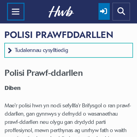
POLISI PRAWFDDARLLEN
Tudalennau cysylltiedig
Polisi Prawf-ddarllen
Diben
Mae'r polisi hwn yn nodi sefyllfa'r Brifysgol o ran prawf-
ddarllen, gan gynnwys y defnydd o wasanaethau
prawf-ddarllen neu olygu gan drydydd parti
proffesiynol, mewn perthynas ag unrhyw fath o waith