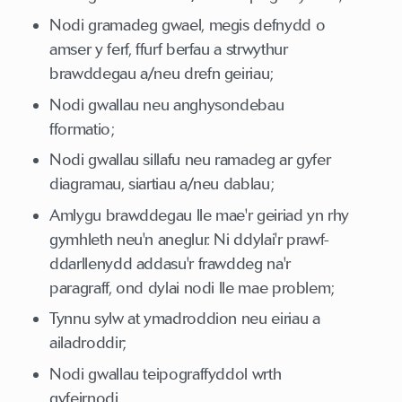
Nodi gramadeg gwael, megis defnydd o
amser y ferf, ffurf berfau a strwythur
brawddegau a/neu drefn geiriau;
Nodi gwallau neu anghysondebau
fformatio;
Nodi gwallau sillafu neu ramadeg ar gyfer
diagramau, siartiau a/neu dablau;
Amlygu brawddegau lle mae'r geiriad yn rhy
gymhleth neu'n aneglur. Ni ddylai'r prawf-
ddarllenydd addasu'r frawddeg na'r
paragraff, ond dylai nodi lle mae problem;
Tynnu sylw at ymadroddion neu eiriau a
ailadroddir;
Nodi gwallau teipograffyddol wrth
gyfeirnodi.