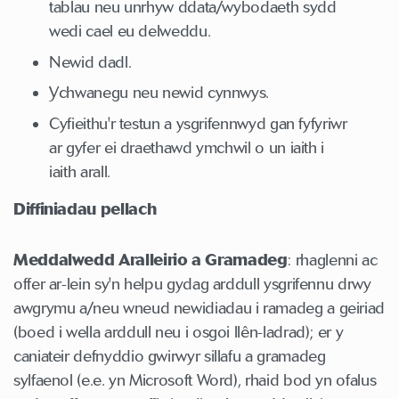
tablau neu unrhyw ddata/wybodaeth sydd
wedi cael eu delweddu.
Newid dadl.
Ychwanegu neu newid cynnwys.
Cyfieithu'r testun a ysgrifennwyd gan fyfyriwr
ar gyfer ei draethawd ymchwil o un iaith i
iaith arall.
Diffiniadau pellach
Meddalwedd Aralleirio a Gramadeg
: rhaglenni ac
offer ar-lein sy'n helpu gydag arddull ysgrifennu drwy
awgrymu a/neu wneud newidiadau i ramadeg a geiriad
(boed i wella arddull neu i osgoi llên-ladrad); er y
caniateir defnyddio gwirwyr sillafu a gramadeg
sylfaenol (e.e. yn Microsoft Word), rhaid bod yn ofalus