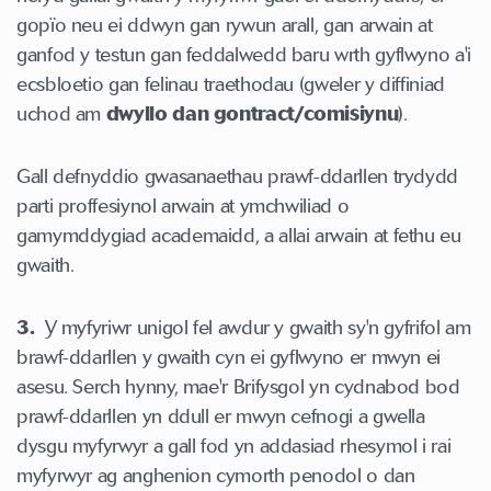
gopïo neu ei ddwyn gan rywun arall, gan arwain at
ganfod y testun gan feddalwedd baru wrth gyflwyno a'i
ecsbloetio gan felinau traethodau (gweler y diffiniad
uchod am
dwyllo dan gontract/comisiynu
).
Gall defnyddio gwasanaethau prawf-ddarllen trydydd
parti proffesiynol arwain at ymchwiliad o
gamymddygiad academaidd, a allai arwain at fethu eu
gwaith.
3.
Y myfyriwr unigol fel awdur y gwaith sy'n gyfrifol am
brawf-ddarllen y gwaith cyn ei gyflwyno er mwyn ei
asesu. Serch hynny, mae'r Brifysgol yn cydnabod bod
prawf-ddarllen yn ddull er mwyn cefnogi a gwella
dysgu myfyrwyr a gall fod yn addasiad rhesymol i rai
myfyrwyr ag anghenion cymorth penodol o dan