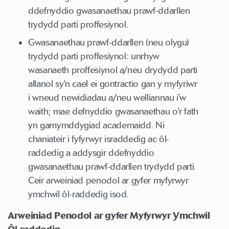
ddefnyddio gwasanaethau prawf-ddarllen
trydydd parti proffesiynol.
Gwasanaethau prawf-ddarllen (neu olygu)
trydydd parti proffesiynol: unrhyw
wasanaeth proffesiynol a/neu drydydd parti
allanol sy'n cael ei gontractio gan y myfyriwr
i wneud newidiadau a/neu welliannau i'w
waith; mae defnyddio gwasanaethau o'r fath
yn gamymddygiad academaidd. Ni
chaniateir i fyfyrwyr israddedig ac ôl-
raddedig a addysgir ddefnyddio
gwasanaethau prawf-ddarllen trydydd parti.
Ceir arweiniad penodol ar gyfer myfyrwyr
ymchwil ôl-raddedig isod.
Arweiniad Penodol ar gyfer Myfyrwyr Ymchwil