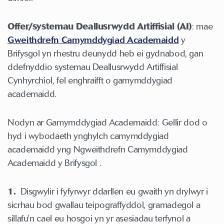
Offer/systemau Deallusrwydd Artiffisial (AI)
: mae
Gweithdrefn Camymddygiad Academaidd
y
Brifysgol yn rhestru deunydd heb ei gydnabod, gan
ddefnyddio systemau Deallusrwydd Artiffisial
Cynhyrchiol, fel enghraifft o gamymddygiad
academaidd.
Nodyn ar Gamymddygiad Academaidd: Gellir dod o
hyd i wybodaeth ynghylch camymddygiad
academaidd yng Ngweithdrefn Camymddygiad
Academaidd y Brifysgol .
1.
Disgwylir i fyfyrwyr ddarllen eu gwaith yn drylwyr i
sicrhau bod gwallau teipograffyddol, gramadegol a
sillafu'n cael eu hosgoi yn yr asesiadau terfynol a