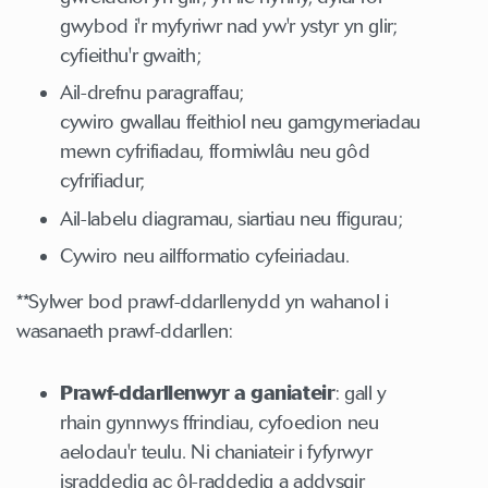
gwybod i'r myfyriwr nad yw'r ystyr yn glir;
cyfieithu'r gwaith;
Ail-drefnu paragraffau;
cywiro gwallau ffeithiol neu gamgymeriadau
mewn cyfrifiadau, fformiwlâu neu gôd
cyfrifiadur;
Ail-labelu diagramau, siartiau neu ffigurau;
Cywiro neu ailfformatio cyfeiriadau.
**Sylwer bod prawf-ddarllenydd yn wahanol i
wasanaeth prawf-ddarllen:
Prawf-ddarllenwyr a ganiateir
: gall y
rhain gynnwys ffrindiau, cyfoedion neu
aelodau'r teulu. Ni chaniateir i fyfyrwyr
israddedig ac ôl-raddedig a addysgir