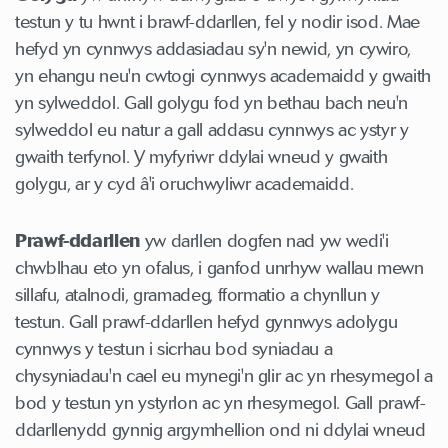
testun y tu hwnt i brawf-ddarllen, fel y nodir isod. Mae
hefyd yn cynnwys addasiadau sy'n newid, yn cywiro,
yn ehangu neu'n cwtogi cynnwys academaidd y gwaith
yn sylweddol. Gall golygu fod yn bethau bach neu'n
sylweddol eu natur a gall addasu cynnwys ac ystyr y
gwaith terfynol. Y myfyriwr ddylai wneud y gwaith
golygu, ar y cyd â'i oruchwyliwr academaidd.
Prawf-ddarllen
yw darllen dogfen nad yw wedi'i
chwblhau eto yn ofalus, i ganfod unrhyw wallau mewn
sillafu, atalnodi, gramadeg, fformatio a chynllun y
testun. Gall prawf-ddarllen hefyd gynnwys adolygu
cynnwys y testun i sicrhau bod syniadau a
chysyniadau'n cael eu mynegi'n glir ac yn rhesymegol a
bod y testun yn ystyrlon ac yn rhesymegol. Gall prawf-
ddarllenydd gynnig argymhellion ond ni ddylai wneud