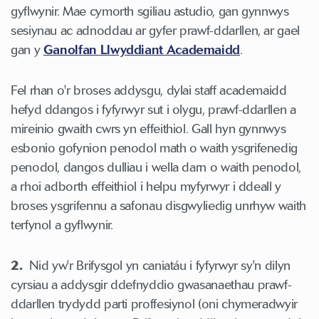
gyflwynir. Mae cymorth sgiliau astudio, gan gynnwys
sesiynau ac adnoddau ar gyfer prawf-ddarllen, ar gael
gan y
Ganolfan Llwyddiant Academaidd
.
Fel rhan o'r broses addysgu, dylai staff academaidd
hefyd ddangos i fyfyrwyr sut i olygu, prawf-ddarllen a
mireinio gwaith cwrs yn effeithiol. Gall hyn gynnwys
esbonio gofynion penodol math o waith ysgrifenedig
penodol, dangos dulliau i wella darn o waith penodol,
a rhoi adborth effeithiol i helpu myfyrwyr i ddeall y
broses ysgrifennu a safonau disgwyliedig unrhyw waith
terfynol a gyflwynir.
2.
Nid yw'r Brifysgol yn caniatáu i fyfyrwyr sy'n dilyn
cyrsiau a addysgir ddefnyddio gwasanaethau prawf-
ddarllen trydydd parti proffesiynol (oni chymeradwyir