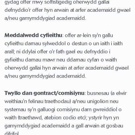
gydag offer mwy soffistigedig oherwydd gallai
defnyddio'r offer hyn arwain at arfer academaidd gwael
a/neu gamymddygiad academaidd.
Meddalwedd cyfieithu
: offer ar-lein sy'n gallu
cyfieithu darnau sylweddol o destun o un iaith i iaith
arall; ni ddylai offer o'r fath gael eu defnyddio i
gyfieithu darnau mawr neu ddarnau cyfan o waith
oherwydd gallai hyn arwain at arfer academaidd gwael
a/neu gamymddygiad academaidd.
Twyllo dan gontract/comisiynu
: busnesau (a elwir
weithiau'n felinau traethodau) a/neu unigolion neu
systemau sy'n galluogi comisiynu darn gwreiddiol o
waith (traethawd, atebion codio etc); ystyrir hyn yn
gamymddygiad academaidd a gall arwain at gosbau
difrifol.