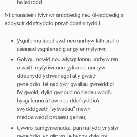
hailadrodd.
NI chaniateir i fyfyriwr israddedig neu ôl-raddedig a
addysgir ddefnyddio prawf-ddarllenydd i:
Ysgrifennu traethawd neu unrhyw fath arall o
aseiniad ysgrifenedig ar gyfer myfyriwr;
Golygu, newid neu ailysgrifennu unrhyw ran
o waith myfyriwr neu gyfrannu unrhyw
ddeunydd ychwanegol at y gwaith
gwreiddiol fel nad yw'r gwallau gwreiddiol
i'w gweld; dylid gwneud nodiadau wedi'u
hysgrifennu â llaw neu ddefnyddio'r
swyddogaeth "sylwadau" mewn
meddalwedd prosesu geiriau;
Cywiro camgymeriadau pan na fydd yr ystyr
gwreiddiol yn glir; yn lle hynny, dylai roi