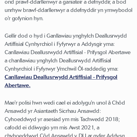
ond prawf-ddarllenwyr a ganiateir a defnyddir, a bod
unrhyw brawf-ddarllenwyr a ddefnyddir yn ymwybodol
o'r gofynion hyn.
Gellir dod o hyd i Ganllawiau ynghylch Deallusrwydd
Artiffisial Cynhyrchiol i Fyfyrwyr a Addysgir yma:
Canllawiau Deallusrwydd Artiffisial - Prifysgol Abertawe
a chanllawiau ynghylch Deallusrwydd Artiffisial
Cynhyrchiol i Fyfyrwyr Ymchwil Ôl-raddedig yma:
Canllawiau Deallusrwydd Artiffisial - Prifysgol
Abertawe.
Mae'r polisi hwn wedi cael ei adolygu'n unol â Chôd
Ansawdd yr Asiantaeth Sicrhau Ansawdd:
Cyhoeddwyd yr asesiad ym mis Tachwedd 2018;
cafodd ei ddiwygio ym mis Awst 2021, a
chyhoeddwyd Côd Ansawdd y DU ar gyfer Addysg