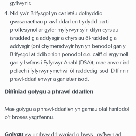
gyflwynir.
Nid yw'r Brifysgol yn caniatáu defnyddio
gwasanaethau prawf-ddarllen trydydd parti
proffesiynol ar gyfer myfyrwyr sy'n dilyn cyrsiau
israddedig a addysgir a chyrsiau ôl-raddedig a
addysgir (oni chymeradwyir hyn yn benodol gan y
Brifysgol at ddibenion penodol e.e. caiff ei argymell
gan y Lwfans i Fyfyrwyr Anabl (DSA)); mae arweiniad
pellach i fyfyrwyr ymchwil ôl-raddedig isod. Diffinnir
prawf-ddarllenwyr a ganiateir isod.
Diffiniad golygu a phrawf-ddarllen
Mae golygu a phrawf-ddarllen yn gamau olaf hanfodol
o'r broses ysgrifennu.
Golygu
yw unrhyw ddiwygiad o bwys i gyflwyniad