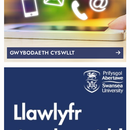
GWYBODAETH CYSWLLT