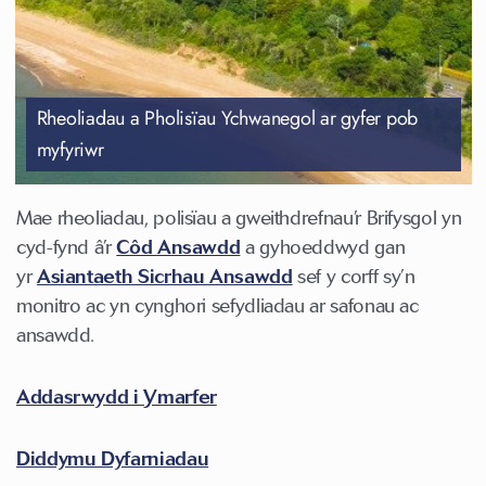
Rheoliadau a Pholisïau Ychwanegol ar gyfer pob
myfyriwr
Mae rheoliadau, polisïau a gweithdrefnau’r Brifysgol yn
cyd-fynd â’r
Côd Ansawdd
a gyhoeddwyd gan
yr
Asiantaeth Sicrhau Ansawdd
sef y corff sy’n
monitro ac yn cynghori sefydliadau ar safonau ac
ansawdd.
Addasrwydd i Ymarfer
Diddymu Dyfarniadau