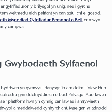
 gyfrifiaduron y brifysgol yn unig, neu i gyrchu
m weithredu eich peiriant yn caniatáu ichi ei gosod.
th Mynediad Cyfrifiadur Personol o Bell
er mwyn
 ar y campws.
eg Gwybodaeth Sylfaenol
, byddwch yn gymwys i danysgrifio am ddim i iView Hub.
cofrestru gan ddefnyddio'ch e-bost Prifysgol Abertawe i
, mae'r platfform hwn yn cynnig canllawiau i amrywiaeth
rthwyol a meddalwedd cynhyrchiant. Mae gan yr adnodd