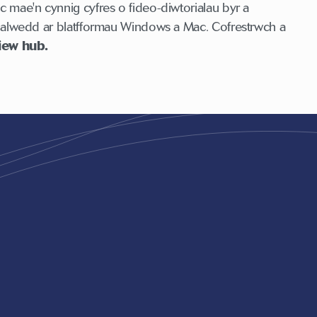
c mae'n cynnig cyfres o fideo-diwtorialau byr a
eddalwedd ar blatfformau Windows a Mac. Cofrestrwch a
iew hub.