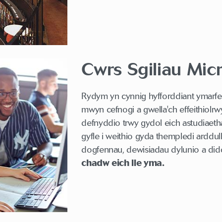
Cwrs Sgiliau Mic
Rydym yn cynnig hyfforddiant ymarfer
mwyn cefnogi a gwella'ch effeithiolr
defnyddio trwy gydol eich astudiaeth
gyfle i weithio gyda thempledi arddul
dogfennau, dewisiadau dylunio a did
chadw eich lle yma.