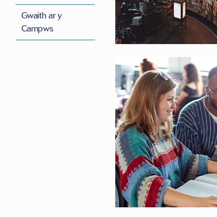
Gwaith ar y
Campws