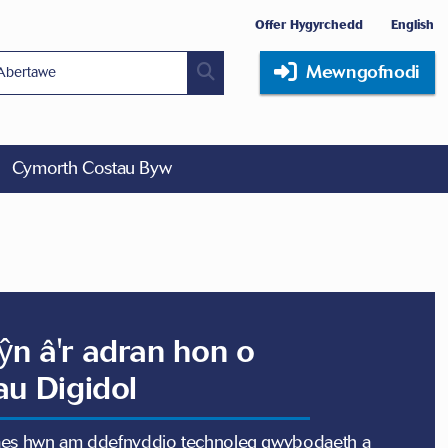
Offer Hygyrchedd
English
Mewngofnodi
Cymorth Costau Byw
ŷn â'r adran hon o
iau Digidol
aes hwn am ddefnyddio technoleg gwybodaeth a