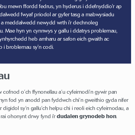
ebu mewn ffordd fedrus, yn hyderus i ddefnyddio'r ap
ddalwedd fwyaf priodol ar gyfer tasg a mabwysiadu
u a meddalwedd newydd wrth i'r dechnoleg
u. Mae hyn yn cynnwys y gallu i ddatrys problemau,
cynhyrchedd heb amharu ar safon eich gwaith ac
o i broblemau sy'n codi.
au
 cofnod o’ch ffynonellau a’u cyfeirnodi’n gywir pan
l hyn fod yn anodd pan fyddwch chi’n gweithio gyda nifer
digidol sy’n gallu’ch helpu chi i reoli eich cyfeirnodau, a
ai ohonynt drwy fynd i’r
dudalen grynodeb hon
.