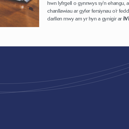
hwn lyfrgell o gynnwys sy'n ehangu, a
chanllawiau ar gyfer fersiynau o’r f
darllen mwy am yr hyn a gynigir ar
iV