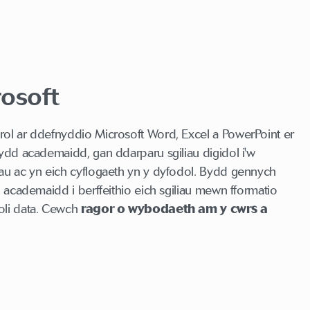
rosoft
ol ar ddefnyddio Microsoft Word, Excel a PowerPoint er
wydd academaidd, gan ddarparu sgiliau digidol i'w
au ac yn eich cyflogaeth yn y dyfodol. Bydd gennych
l academaidd i berffeithio eich sgiliau mewn fformatio
oli data. Cewch
ragor o wybodaeth am y cwrs a