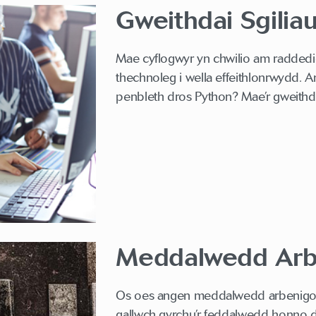
Gweithdai Sgiliau
Mae cyflogwyr yn chwilio am raddedigi
thechnoleg i wella effeithlonrwydd. A
penbleth dros Python?
Mae’r gweithd
Meddalwedd Arbe
Os oes angen meddalwedd arbenigol ar
gallwch gyrchu’r feddalwedd honno dr