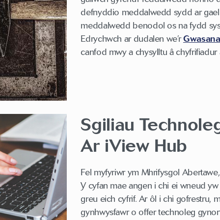
defnyddio meddalwedd sydd ar gael ar
meddalwedd benodol os na fydd syste
Edrychwch ar dudalen we’r
Gwasanae
canfod mwy a chysylltu â chyfrifiadur
Sgiliau Technol
Ar iView Hub
Fel myfyriwr ym Mhrifysgol Abertawe
Y cyfan mae angen i chi ei wneud yw 
greu eich cyfrif. Ar ôl i chi gofrestru
gynhwysfawr o offer technoleg gyno