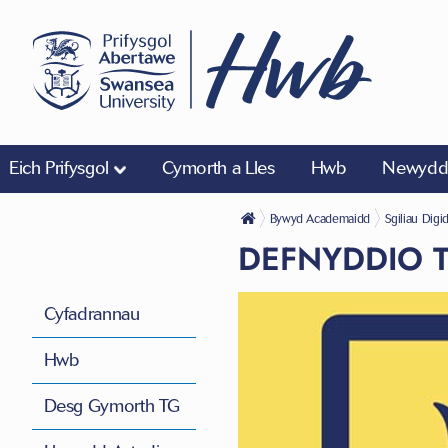
Eich Prifysgol
Cymorth a Lles
Hwb
Newyddi
Bywyd Academaidd
Sgiliau Digi
DEFNYDDIO 
Cyfadrannau
Hwb
Desg Gymorth TG