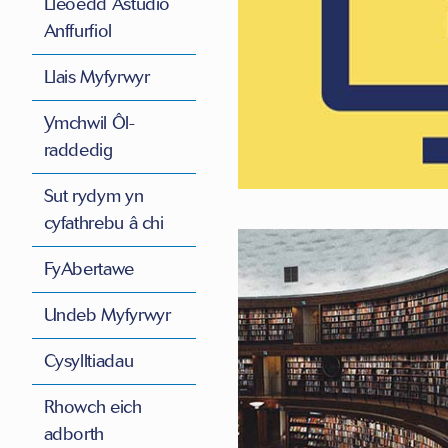
Lleoedd Astudio
Anffurfiol
Llais Myfyrwyr
Ymchwil Ôl-
raddedig
Sut rydym yn
cyfathrebu â chi
FyAbertawe
Undeb Myfyrwyr
Cysylltiadau
Rhowch eich
adborth