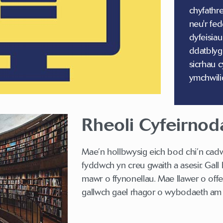
chyfathr
neu'r fe
dyfeisia
ddatblyg
sicrhau 
ymchwili
Rheoli Cyfeirnod
Mae’n hollbwysig eich bod chi’n cadw
fyddwch yn creu gwaith a asesir. Gal
mawr o ffynonellau. Mae llawer o offer 
gallwch gael rhagor o wybodaeth am r