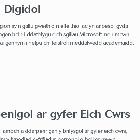
 Digidol
on sy’n gallu gweithio’n effeithiol ac yn arloesol gyda
ngen help i ddatblygu eich sgiliau Microsoft, neu mewn
ai gennym i helpu chi feistroli meddalwedd academaidd.
nigol ar gyfer Eich Cwrs
noch a ddarperir gan y brifysgol ar gyfer eich cwrs,
wy fynediad cyfrifiadur personol o bell er mwyn