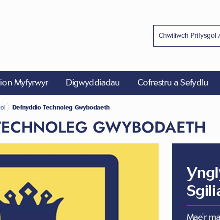
on Myfyrwyr
Digwyddiadau
Cofrestru a Sefydlu
dol
Defnyddio Technoleg Gwybodaeth
TECHNOLEG GWYBODAETH
Yngl
Sgil
Mae'r m