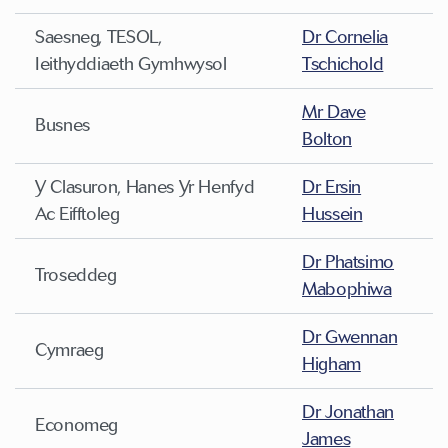
Saesneg, TESOL,
Dr Cornelia
Ieithyddiaeth Gymhwysol
Tschichold
Mr Dave
Busnes
Bolton
Y Clasuron, Hanes Yr Henfyd
Dr Ersin
Ac Eifftoleg
Hussein
Dr Phatsimo
Troseddeg
Mabophiwa
Dr Gwennan
Cymraeg
Higham
Dr Jonathan
Economeg
James