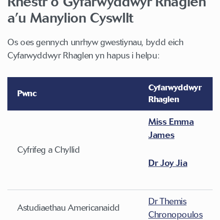
Rhestr o Gyfarwyddwyr Rhaglen
a’u Manylion Cyswllt
Os oes gennych unrhyw gwestiynau, bydd eich
Cyfarwyddwyr Rhaglen yn hapus i helpu:
Cyfarwyddwyr
Pwnc
Rhaglen
Miss Emma
James
Cyfrifeg a Chyllid
Dr Joy Jia
Dr Themis
Astudiaethau Americanaidd
Chronopoulos