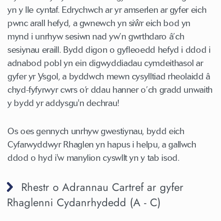
yn y lle cyntaf. Edrychwch ar yr amserlen ar gyfer eich
pwnc arall hefyd, a gwnewch yn siŵr eich bod yn
mynd i unrhyw sesiwn nad yw’n gwrthdaro â’ch
sesiynau eraill. Bydd digon o gyfleoedd hefyd i ddod i
adnabod pobl yn ein digwyddiadau cymdeithasol ar
gyfer yr Ysgol, a byddwch mewn cysylltiad rheolaidd â
chyd-fyfyrwyr cwrs o’r ddau hanner o’ch gradd unwaith
y bydd yr addysgu'n dechrau!
Os oes gennych unrhyw gwestiynau, bydd eich
Cyfarwyddwyr Rhaglen yn hapus i helpu, a gallwch
ddod o hyd i'w manylion cyswllt yn y tab isod.
Rhestr o Adrannau Cartref ar gyfer
Rhaglenni Cydanrhydedd (A - C)