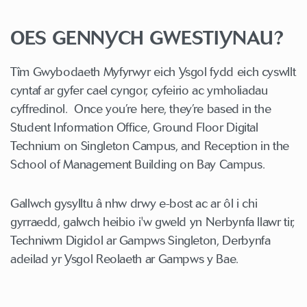
OES GENNYCH GWESTIYNAU?
Tîm Gwybodaeth Myfyrwyr eich Ysgol fydd eich cyswllt
cyntaf ar gyfer cael cyngor, cyfeirio ac ymholiadau
cyffredinol. Once you’re here, they’re based in the
Student Information Office, Ground Floor Digital
Technium on Singleton Campus, and Reception in the
School of Management Building on Bay Campus.
Gallwch gysylltu â nhw drwy e-bost ac ar ôl i chi
gyrraedd, galwch heibio i'w gweld yn Nerbynfa llawr tir,
Techniwm Digidol ar Gampws Singleton, Derbynfa
adeilad yr Ysgol Reolaeth ar Gampws y Bae.