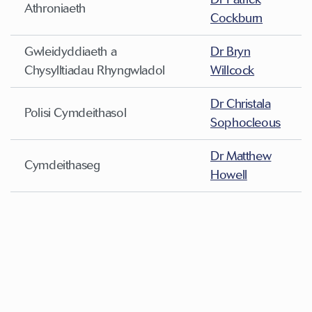
Athroniaeth
Cockburn
Gwleidyddiaeth a
Dr Bryn
Chysylltiadau Rhyngwladol
Willcock
Dr Christala
Polisi Cymdeithasol
Sophocleous
Dr Matthew
Cymdeithaseg
Howell