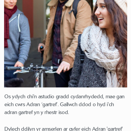
Os ydych chi'n astudio gradd cydanrhydedd, mae gan
eich cwrs Adran ‘gartref’. Gallwch ddod o hyd i'ch
adran gartref yn y rhestr isod.
Dylech ddilyn yr amserlen ar gyfer eich Adran 'gartref'