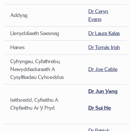
Dr Ceryn
Addysg
Evans
Llenyddiaeth Saesneg
Dr Laura Kalas
Hanes
Dr Tomás Irish
Cyfryngau, Cyfathrebu,
Newyddiaduraeth A
Dr Joe Cable
Cysylltiadau Cyhoeddus
Dr Jun Yang
Ieithoedd, Cyfieithu A
Chyfieithu Ar Y Pryd
Dr Sui He
Dr Patrick