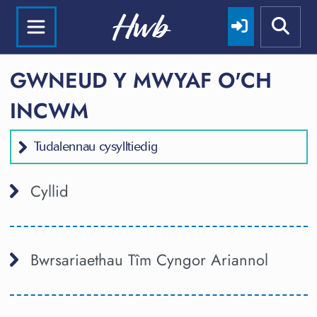
GWNEUD Y MWYAF O'CH
INCWM
Tudalennau cysylltiedig
Cyllid
Bwrsariaethau Tîm Cyngor Ariannol