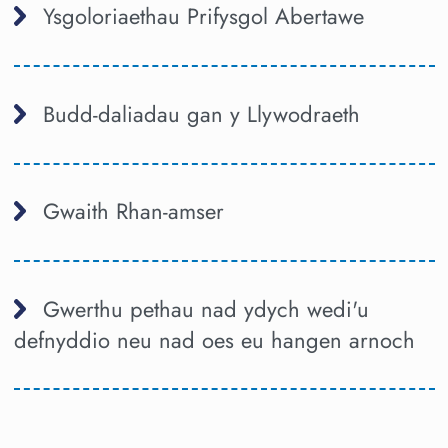
Ysgoloriaethau Prifysgol Abertawe
Budd-daliadau gan y Llywodraeth
Gwaith Rhan-amser
Gwerthu pethau nad ydych wedi'u
defnyddio neu nad oes eu hangen arnoch