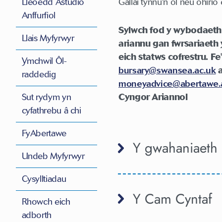
Lleoedd Astudio
Gallai tynnu'n ôl neu ohirio e
Anffurfiol
Sylwch fod y wybodaeth 
Llais Myfyrwyr
ariannu gan fwrsariaeth 
eich statws cofrestru. F
Ymchwil Ôl-
bursary@swansea.ac.uk
a
raddedig
moneyadvice@abertawe.
Sut rydym yn
Cyngor Ariannol
cyfathrebu â chi
FyAbertawe
Y gwahaniaeth 
Undeb Myfyrwyr
Cysylltiadau
Y Cam Cyntaf
Rhowch eich
adborth