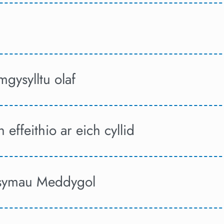
gysylltu olaf
effeithio ar eich cyllid
symau Meddygol