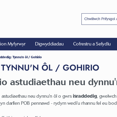
on Myfyrwyr
Digwyddiadau
Cofrestru a Sefydlu
addedig: Tynnu'n ôl / Gohirio
 TYNNU'N ÔL / GOHIRIO
io astudiaethau neu dynnu'
ch astudiaethau neu dynnu'n ôl o gwrs
israddedig
, gwelwch
yn darllen POB pennawd - rydym wedi'u rhannu fel eu bod 