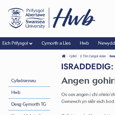
Eich Prifysgol
Cymorth a Lles
Hwb
Newyddi
Cyllid
Y Tîm Cyngor Arian
Isr
ISRADDEDIG:
Angen gohir
Cyfadrannau
Hwb
Os oes angen i chi ohirio'
Gwnewch yn siŵr eich bod 
Desg Gymorth TG