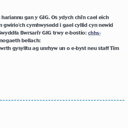
hariannu gan y GIG. Os ydych chi'n cael eich
n gwirio'ch cymhwysedd i gael cyllid cyn newid
Swyddfa Bwrsari'r GIG trwy e-bostio:
chhs-
nogaeth bellach:
wrth gysylltu ag unrhyw un o e-byst neu staff
Tîm