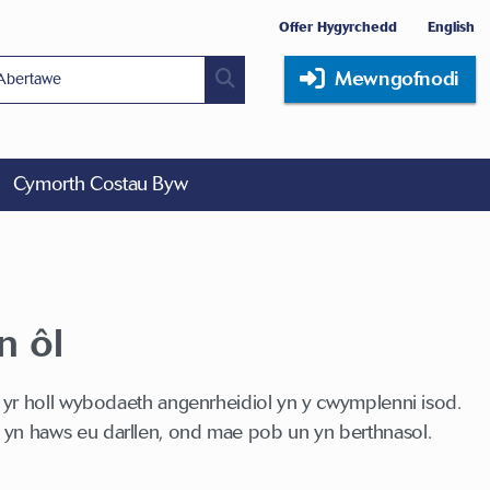
Offer Hygyrchedd
English
Mewngofnodi
Cymorth Costau Byw
n ôl
 yr holl wybodaeth angenrheidiol yn y cwymplenni isod.
yn haws eu darllen, ond mae pob un yn berthnasol.