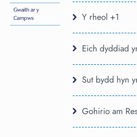
Gwaith ar y
Y rheol +1
Campws
Eich dyddiad ym
Sut bydd hyn yn 
Gohirio am Re