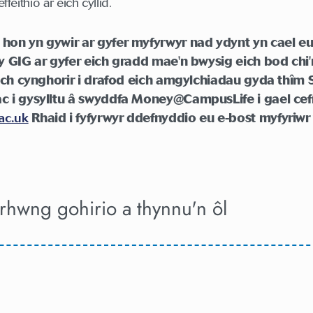
ffeithio ar eich cyllid.
hon yn gywir ar gyfer myfyrwyr nad ydynt yn cael eu 
y GIG ar gyfer eich gradd mae'n bwysig eich bod chi'
e'ch cynghorir i drafod eich amgylchiadau gyda thîm 
c i gysylltu â swyddfa Money@CampusLife i gael cef
ac.uk
Rhaid i fyfyrwyr ddefnyddio eu e-bost myfyriwr 
rhwng gohirio a thynnu'n ôl