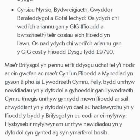
Cyrsiau Nyrsio, Bydwreigiaeth, Gwyddor
Barafeddygol a Gofal Iechyd: Os ydych chi
wedi'ch ariannu gan y GIG (ffioedd a
bwrsariaeth) telir costau eich ffioedd yn
llawn. Os nad ydych chi wedi'ch ariannu gan
y GIG cost y Ffioedd Dysgu fydd £9790.
Mae'r Brifysgol yn pennu ei ffi ddysgu uchaf fel y'i nodir
ar ein gwefan ac mae'r Cynllun Ffioedd a Mynediad yn
gyson â pholisi Llywodraeth Cymru. Felly, bydd unrhyw
newidiadau yn y dyfodol a gyhoeddir gan Lywodraeth
Cymru (megis unrhyw gynnydd mewn ffioedd ar sail
chwyddiant yn y dyfodol) yn cael eu hadlewyrchu yn y
ffioedd y bydd y Brifysgol yn eu codi ar ei myfyrwyr.
Hysbysebir myfyrwyr am unrhyw newidiadau yn y
dyfodol cyn gynted ag sy'n ymarferol bosib.