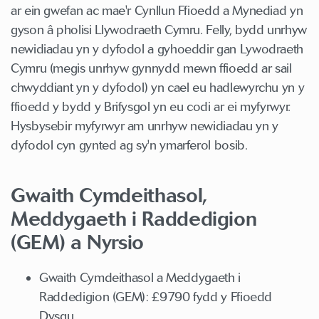
ar ein gwefan ac mae'r Cynllun Ffioedd a Mynediad yn
gyson â pholisi Llywodraeth Cymru. Felly, bydd unrhyw
newidiadau yn y dyfodol a gyhoeddir gan Lywodraeth
Cymru (megis unrhyw gynnydd mewn ffioedd ar sail
chwyddiant yn y dyfodol) yn cael eu hadlewyrchu yn y
ffioedd y bydd y Brifysgol yn eu codi ar ei myfyrwyr.
Hysbysebir myfyrwyr am unrhyw newidiadau yn y
dyfodol cyn gynted ag sy'n ymarferol bosib.
Gwaith Cymdeithasol,
Meddygaeth i Raddedigion
(GEM) a Nyrsio
Gwaith Cymdeithasol a Meddygaeth i
Raddedigion (GEM): £9790 fydd y Ffioedd
Dysgu.