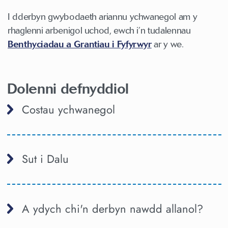
I dderbyn gwybodaeth ariannu ychwanegol am y
rhaglenni arbenigol uchod, ewch i’n tudalennau
Benthyciadau a Grantiau i Fyfyrwyr
ar y we.
Dolenni defnyddiol
Costau ychwanegol
Sut i Dalu
A ydych chi'n derbyn nawdd allanol?