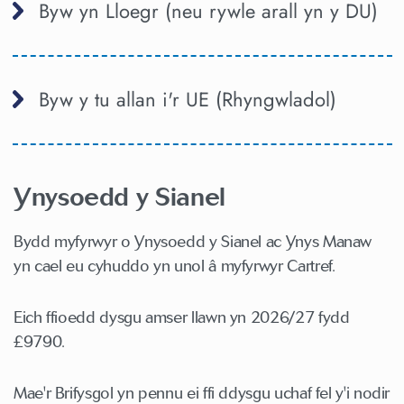
Byw yn Lloegr (neu rywle arall yn y DU)
Byw y tu allan i'r UE (Rhyngwladol)
Ynysoedd y Sianel
Bydd myfyrwyr o Ynysoedd y Sianel ac Ynys Manaw
yn cael eu cyhuddo yn unol â myfyrwyr Cartref.
Eich ffioedd dysgu amser llawn yn 2026/27 fydd
£9790.
Mae'r Brifysgol yn pennu ei ffi ddysgu uchaf fel y'i nodir