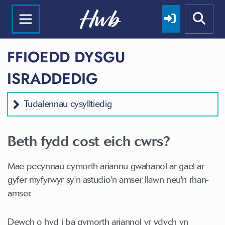
FFIOEDD DYSGU
ISRADDEDIG
Tudalennau cysylltiedig
Beth fydd cost eich cwrs?
Mae pecynnau cymorth ariannu gwahanol ar gael ar
gyfer myfyrwyr sy'n astudio'n amser llawn neu'n rhan-
amser.
Dewch o hyd i ba gymorth ariannol yr ydych yn