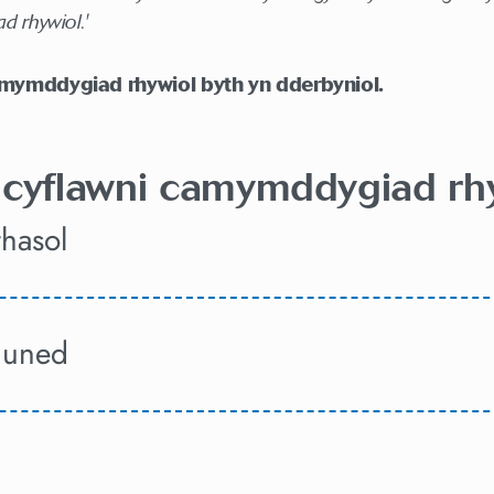
 rhywiol.'
amymddygiad rhywiol byth yn dderbyniol.
 cyflawni camymddygiad rh
thasol
ymuned