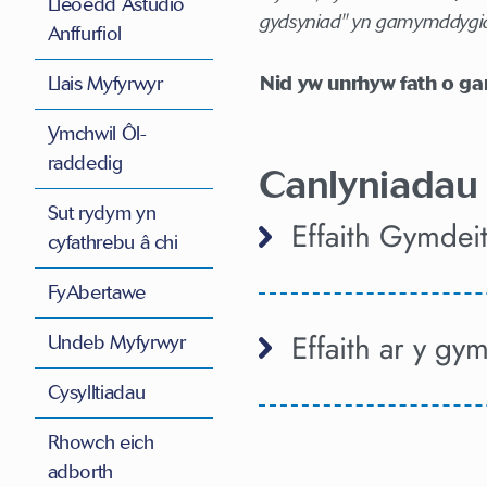
Lleoedd Astudio
gydsyniad" yn gamymddygiad
Anffurfiol
Llais Myfyrwyr
Nid yw unrhyw fath o g
Ymchwil Ôl-
raddedig
Canlyniadau
Sut rydym yn
Effaith Gymdei
cyfathrebu â chi
FyAbertawe
Effaith ar y g
Undeb Myfyrwyr
Cysylltiadau
Rhowch eich
adborth