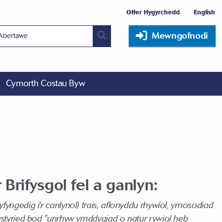
Offer Hygyrchedd
English
Mewngofnodi
Cymorth Costau Byw
Brifysgol fel a ganlyn:
yngedig i'r canlynol) trais, aflonyddu rhywiol, ymosodiad
 ystyried bod "unrhyw ymddygiad o natur rywiol heb