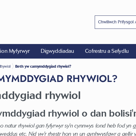
on Myfyrwyr
Digwyddiadau
Cofrestru a Sefydlu
hywiol
Beth yw camymddygiad rhywiol?
MYMDDYGIAD RHYWIOL?
ddygiad rhywiol
mddygiad rhywiol o dan bolisi'r 
 natur rhywiol gan fyfyrwyr sy'n cynnwys (ond heb fod yn gyf
weddus etc. Nid yw'r rhestr hon yn un gynhwysfawr a gellir