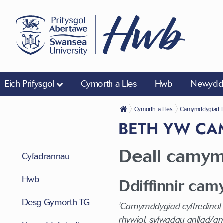
Eich Prifysgol
Cymorth a Lles
Hwb
Newyddi
Cymorth a Lles
Camymddygiad R
BETH YW CA
Deall camym
Cyfadrannau
Hwb
Ddiffinnir camy
Desg Gymorth TG
'Camymddygiad cyffredinol o
rhywiol, sylwadau anllad/an