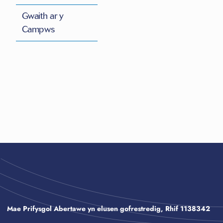
Gwaith ar y
Campws
Mae Prifysgol Abertawe yn elusen gofrestredig, Rhif 1138342