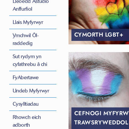
Lleoedd Astudio
Anffurfiol
Llais Myfyrwyr
CYMORTH LGBT+
Ymchwil Ôl-
raddedig
Sut rydym yn
cyfathrebu â chi
FyAbertawe
Undeb Myfyrwyr
Cysylltiadau
CEFNOGI MYFYRW
Rhowch eich
TRAWSRYWEDDOL
adborth