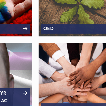
OED
YR
 AC