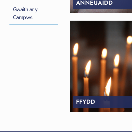
ANNEUAIDD
Gwaith ar y
Campws
FFYDD