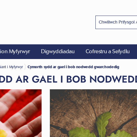
on Myfyrwyr
Digwyddiadau
Cofrestru a Sefydlu
ant i Myfyrwyr
Cymorth sydd ar gael i bob nodwedd gwarchodedig
DD AR GAEL I BOB NODWE