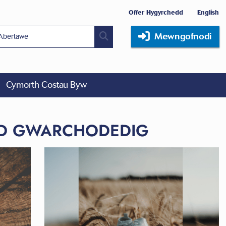
Offer Hygyrchedd
English
Mewngofnodi
Cymorth Costau Byw
DD GWARCHODEDIG