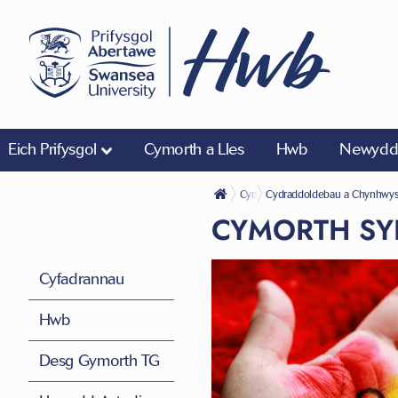
Eich Prifysgol
Cymorth a Lles
Hwb
Newyddi
Cymorth a Lles
Cydraddoldebau a Chynhwysi
CYMORTH SY
Cyfadrannau
Hwb
Desg Gymorth TG