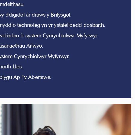
mdeithasu.
wy ddigidol ar draws y Brifysgol.
nyddio technoleg yn yr ystafelloedd dosbarth.
idiadau i'r system Cynrychiolwyr Myfyrwyr.
sanaethau Arlwyo.
ystem Cynrychiolwyr Myfyrwyr.
orth Lles.
blygu Ap Fy Abertawe.