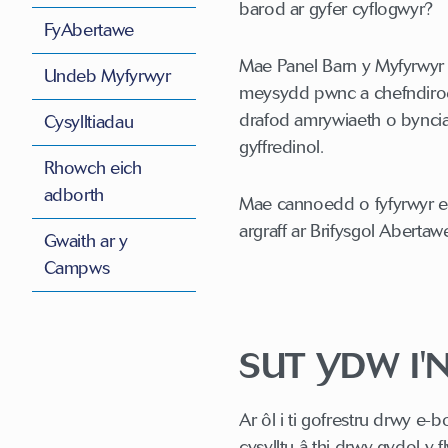
barod ar gyfer cyflogwyr?
FyAbertawe
Mae Panel Barn y Myfyrwyr y
Undeb Myfyrwyr
meysydd pwnc a chefndiroed
drafod amrywiaeth o bynci
Cysylltiadau
gyffredinol.
Rhowch eich
adborth
Mae cannoedd o fyfyrwyr e
argraff ar Brifysgol Aberta
Gwaith ar y
Campws
SUT YDW I'
Ar ôl i ti gofrestru drwy e-b
cysylltu â thi drwy gydol y