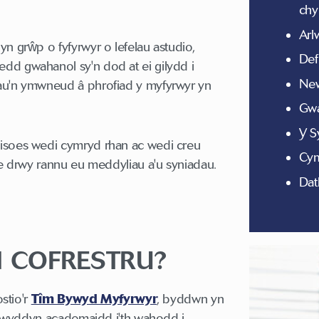
chy
Arl
n grŵp o fyfyrwyr o lefelau astudio,
Def
d gwahanol sy'n dod at ei gilydd i
New
au'n ymwneud â phrofiad y myfyrwyr yn
Gwa
Y S
isoes wedi cymryd rhan ac wedi creu
Cym
we drwy rannu eu meddyliau a'u syniadau.
Dat
N COFRESTRU?
ostio'r
Tîm Bywyd Myfyrwyr
, byddwn yn
 flwyddyn academaidd i'th wahodd i