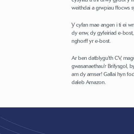
weithdai a grwpiau ffocws 
Y cyfan mae angen i ti ei 
dy enw, dy gyfeiriad e-bost
nghorff yr e-bost.
Ar ben datblygu'th CV, mag
gwasanaethau'r Brifysgol, 
am dy amser! Gallai hyn fod
daleb Amazon.