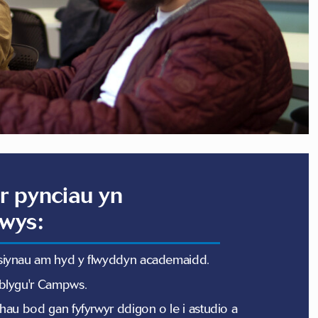
r pynciau yn
wys:
iynau am hyd y flwyddyn academaidd.
blygu'r Campws.
rhau bod gan fyfyrwyr ddigon o le i astudio a