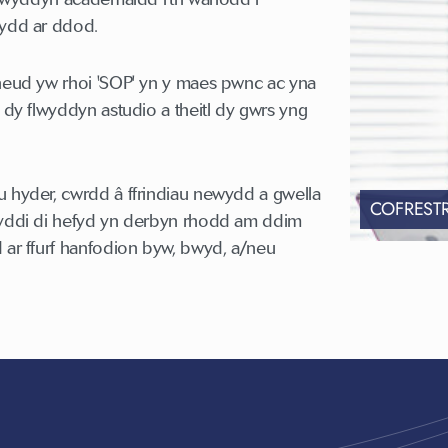
sydd ar ddod.
wneud yw rhoi 'SOP' yn y maes pwnc ac yna
, dy flwyddyn astudio a theitl dy gwrs yng
u hyder, cwrdd â ffrindiau newydd a gwella
COFREST
byddi di hefyd yn derbyn rhodd am ddim
 ar ffurf hanfodion byw, bwyd, a/neu