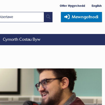
Offer Hygyrchedd
English
Mewngofnodi
Cymorth Costau Byw