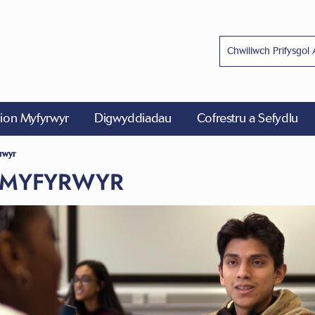
on Myfyrwyr
Digwyddiadau
Cofrestru a Sefydlu
rwyr
 MYFYRWYR