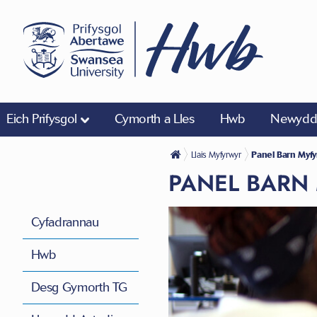
Eich Prifysgol
Cymorth a Lles
Hwb
Newyddi
Llais Myfyrwyr
Panel Barn Myfy
PANEL BARN
Cyfadrannau
Hwb
Desg Gymorth TG