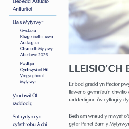
Lleoedd Astudio
Anffurfiol
Llais Myfyrwyr
Gwobrau
Rhagoriaeth mewn
Addysgu a
Chymorth Myfyrwyr
Abertawe 2026
Pwyllgor
LLEISIO’CH
Cynhwysiant Hil
Ymgynghorol
Myfyrwyr
Er bod gradd yn ffactor pw
llawer o gwmnïau'n chwili
Ymchwil Ôl-
raddedigion i'w cyflogi y d
raddedig
Beth am wneud y mwyaf o't
Sut rydym yn
gyfer Panel Barn y Myfyrwyr
cyfathrebu â chi