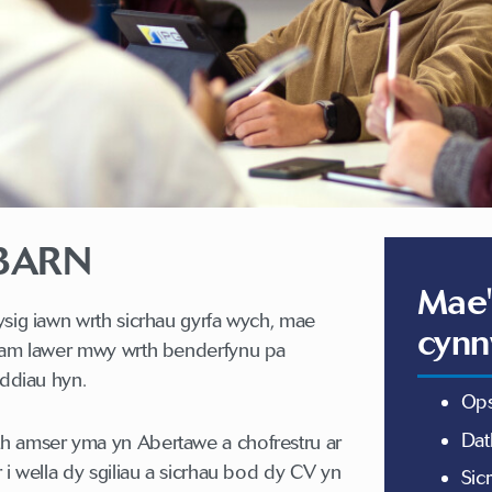
 BARN
Mae'
ysig iawn wrth sicrhau gyrfa wych, mae
cynn
o am lawer mwy wrth benderfynu pa
yddiau hyn.
Ops
Dat
h amser yma yn Abertawe a chofrestru ar
 i wella dy sgiliau a sicrhau bod dy CV yn
Sic