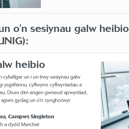
n o'n sesiynau galw heibi
NIG):
lw heibio
cyfeillgar un i un trwy sesiynau galw
i ysgrifennu, cyflwyno cyflwyniadau a
adau. Does dim angen gwneud apwyntiad,
 sgwrs gydag un o'n cynghorwyr.
lau,
Campws Singleton
h a dydd Mercher