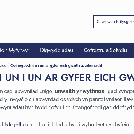
on Myfyrwyr
Digwyddiadau
Cofrestru a Sefydlu
aidd
Cefnogaeth un i un ar gyfer eich gwaith academaidd
 UN I UN AR GYFER EICH G
n cael apwyntiad unigol
unwaith yr wythnos
i gael cyngor
 y mwyaf o’ch apwyntiad os ydych yn paratoi ymlaen llaw 
apwyntiadau hyn bydd gofyn i chi fewngofnodi gan ddefnyddio'
Llyfrgell
eich helpu i ddod o hyd i wybodaeth a chyfeirnod