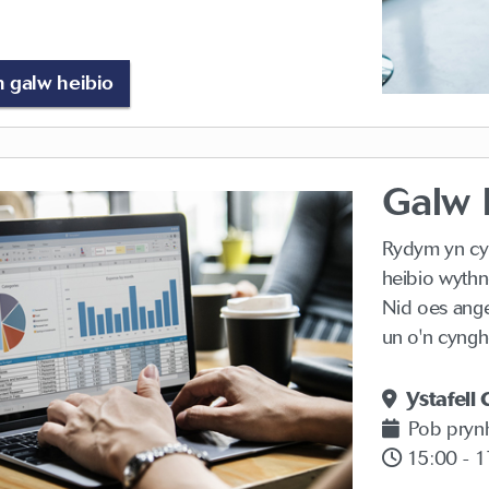
n galw heibio
Galw 
Rydym yn cyn
heibio wythn
Nid oes ang
un o'n cyngh
Ystafell
Pob pryn
15:00 - 