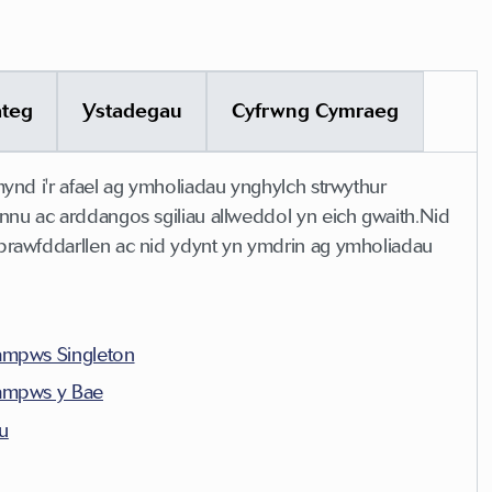
teg
Ystadegau
Cyfrwng Cymraeg
ynd i'r afael ag ymholiadau ynghylch strwythur
nnu ac arddangos sgiliau allweddol yn eich gwaith.Nid
prawfddarllen ac nid ydynt yn ymdrin ag ymholiadau
Gampws Singleton
Gampws y Bae
nu