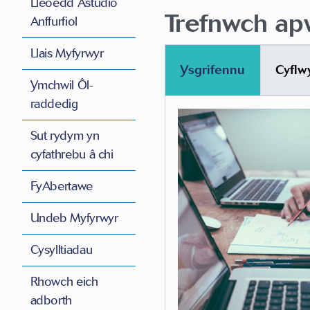
Lleoedd Astudio
Trefnwch apw
Anffurfiol
Llais Myfyrwyr
Ysgrifennu
Cyflw
Ymchwil Ôl-
raddedig
Sut rydym yn
cyfathrebu â chi
FyAbertawe
Undeb Myfyrwyr
Cysylltiadau
Rhowch eich
adborth