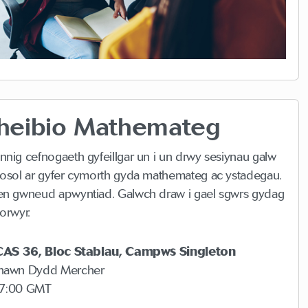
heibio Mathemateg
nig cefnogaeth gyfeillgar un i un drwy sesiynau galw
osol ar gyfer cymorth gyda mathemateg ac ystadegau.
en gwneud apwyntiad. Galwch draw i gael sgwrs gydag
orwyr.
 CAS 36,
Bloc Stablau
, Campws Singleton
hawn Dydd Mercher
17:00 GMT