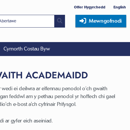
Offer Hygyrchedd
English
Mewngofnodi
Cymorth Costau Byw
WAITH ACADEMAIDD
 wedi ei deilwra ar elfennau penodol o’ch gwaith
gan feddwl am y pethau penodol yr hoffech chi gael
ch e-bost a'ch cyfrinair Prifysgol.
i ar gyfer eich aseiniad.