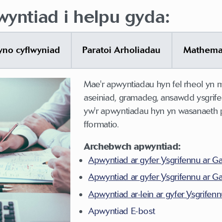
yntiad i helpu gyda:
yno cyflwyniad
Paratoi Arholiadau
Mathema
Mae'r apwyntiadau hyn fel rheol yn m
aseiniad, gramadeg, ansawdd ysgrife
yw'r apwyntiadau hyn yn wasanaeth 
fformatio.
Archebwch apwyntiad:
Apwyntiad ar gyfer Ysgrifennu ar 
Apwyntiad ar gyfer Ysgrifennu ar 
Apwyntiad ar-lein ar gyfer Ysgrifen
Apwyntiad E-bost