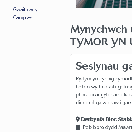
Gwaith ar y
Campws
Mynychwch u
TYMOR YN U
Sesiynau ga
Rydym yn cynnig cymorth 
heibio wythnosol i gefnog
pharatoi ar gyfer arholi
dim ond galw draw i gael
Derbynfa
Bloc Stab
Pob bore dydd Mawrt