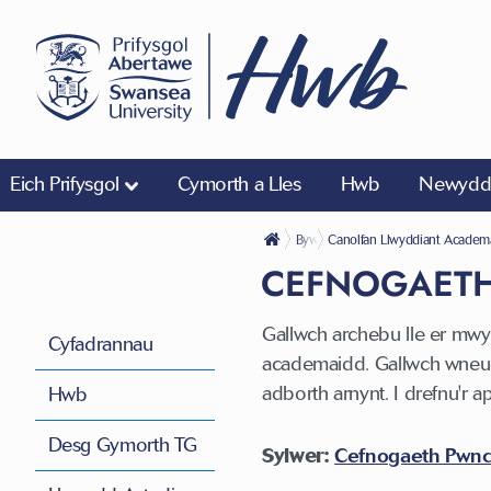
Eich Prifysgol
Cymorth a Lles
Hwb
Newyddi
Bywyd Academaidd
Canolfan Llwyddiant Academ
CEFNOGAETH
Gallwch archebu lle er mwy
Cyfadrannau
academaidd. Gallwch wneud
adborth arnynt. I drefnu'r 
Hwb
Desg Gymorth TG
Sylwer:
Cefnogaeth Pwnc 