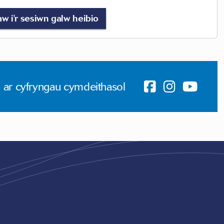
w i'r sesiwn galw heibio
 ar cyfryngau cymdeithasol