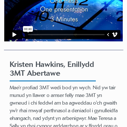
Kristen Hawkins, Enillydd
3MT Abertawe
Mae'r profiad 3MT wedi bod yn wych. Nid yw tair
munud yn llawer o amser felly mae 3MT yn
gwneud i chi feddwl am ba agweddau o'ch gwaith
yw'r rhai mwyaf perthnasol a deniadol i gynulleidfa
ehangach, nad ydynt yn arbenigwyr. Mae Teresa a
Sally yn rhoi cyngor ardderchog ar y ffordd orau o