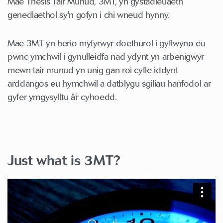
Mae Thesis Tair Munud, 3MT, yn gystadleuaeth
genedlaethol sy'n gofyn i chi wneud hynny.
Mae 3MT yn herio myfyrwyr doethurol i gyflwyno eu
pwnc ymchwil i gynulleidfa nad ydynt yn arbenigwyr
mewn tair munud yn unig gan roi cyfle iddynt
arddangos eu hymchwil a datblygu sgiliau hanfodol ar
gyfer ymgysylltu â’r cyhoedd.
Just what is 3MT?