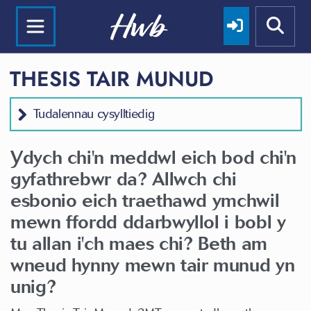
THESIS TAIR MUNUD
Tudalennau cysylltiedig
Ydych chi'n meddwl eich bod chi'n
gyfathrebwr da? Allwch chi
esbonio eich traethawd ymchwil
mewn ffordd ddarbwyllol i bobl y
tu allan i'ch maes chi? Beth am
wneud hynny mewn tair munud yn
unig?