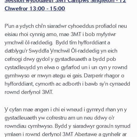
Session wybodaeth 3MT Campws Singleton - 12
Chwefror 13:00 - 15:00
P'un a ydych chi'n siaradwr cyhoeddus profiadol neu
eisiau rhoi cynnig arno, mae 3MT i bob myfyriwr
ymchwil ôl-raddedig. Bydd tîm hyfforddiant a
datblygu'r Swyddfa Ymchwil Ôl-raddedig yn eich
cefnogi drwy gydol y gystadleuaeth a bydd pob
cystadleuydd yn elwa o gyfarfod un i un cyn y rownd
gymhwyso er mwyn ategu ei gais. Darperir rhagor o
hyfforddiant, cymorth ac adborth i bawb sy'n cyrraedd
rownd derfynol 3MT.
Y cyfan mae angen i chi ei wneud i gymryd rhan yn y
gystadleuaeth yw cofrestru am un neu ddwy o'r
rowndiau cymhwyso. Bydd y siaradwyr gorau'n symud
ymlaen i rownd derfynol 3MT Abertawe a gynhelir ar