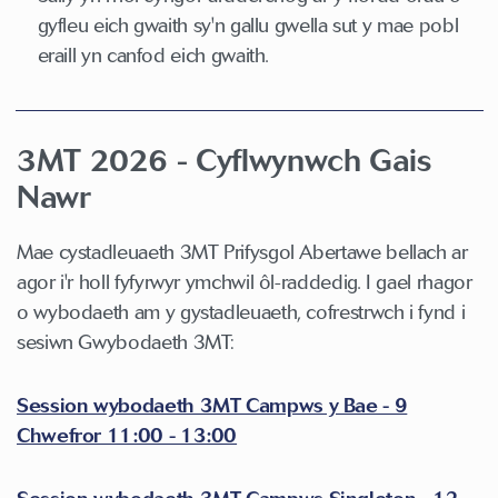
gyfleu eich gwaith sy'n gallu gwella sut y mae pobl
eraill yn canfod eich gwaith.
3MT 2026 - Cyflwynwch Gais
Nawr
Mae cystadleuaeth 3MT Prifysgol Abertawe bellach ar
agor i'r holl fyfyrwyr ymchwil ôl-raddedig. I gael rhagor
o wybodaeth am y gystadleuaeth, cofrestrwch i fynd i
sesiwn Gwybodaeth 3MT:
Session wybodaeth 3MT Campws y Bae - 9
Chwefror 11:00 - 13:00