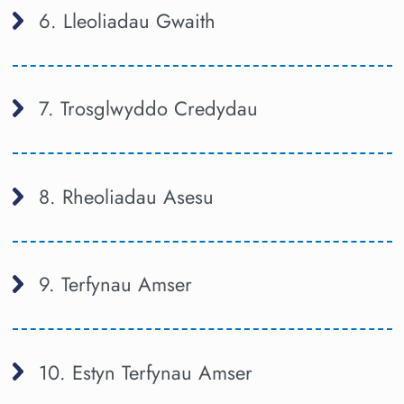
6. Lleoliadau Gwaith
7. Trosglwyddo Credydau
8. Rheoliadau Asesu
9. Terfynau Amser
10. Estyn Terfynau Amser