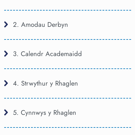
2. Amodau Derbyn
3. Calendr Academaidd
4. Strwythur y Rhaglen
5. Cynnwys y Rhaglen