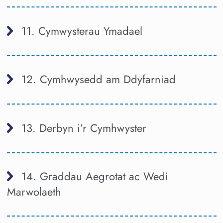
11. Cymwysterau Ymadael
12. Cymhwysedd am Ddyfarniad
13. Derbyn i’r Cymhwyster
14. Graddau Aegrotat ac Wedi
Marwolaeth