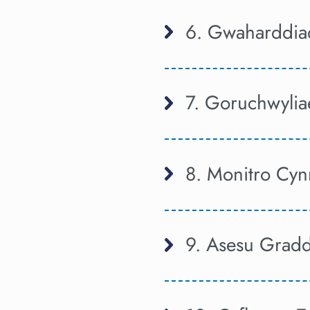
6. Gwaharddiad
7. Goruchwylia
8. Monitro Cy
9. Asesu Grad