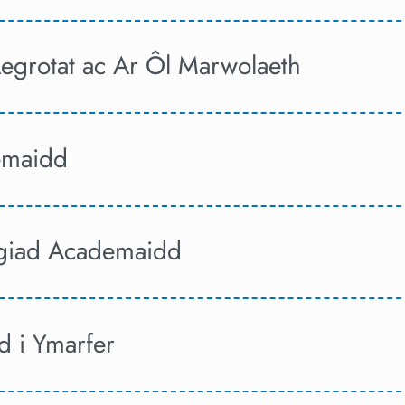
grotat ac Ar Ôl Marwolaeth
emaidd
giad Academaidd
 i Ymarfer