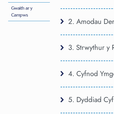
Gwaith ar y
Campws
2. Amodau De
3. Strwythur y
4. Cyfnod Ymge
5. Dyddiad Cy