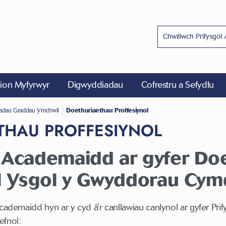
on Myfyrwyr
Digwyddiadau
Cofrestru a Sefydlu
 Academaidd
iadau Graddau Ymchwil
Doethuriaethau Proffesiynol
THAU PROFFESIYNOL
 Academaidd
ar gyfer Do
l Ysgol y Gwyddorau Cym
academaidd hyn ar y cyd â'r canllawiau canlynol ar gyfer Pri
efnol: