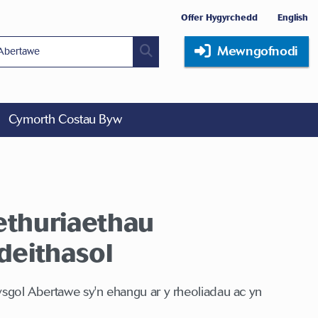
Offer Hygyrchedd
English
Mewngofnodi
Cymorth Costau Byw
ethuriaethau
deithasol
fysgol Abertawe sy'n ehangu ar y rheoliadau ac yn