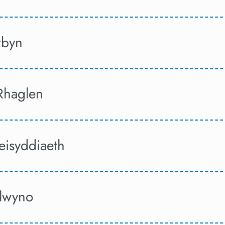
rbyn
 Rhaglen
isyddiaeth
flwyno