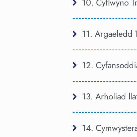
10. Cyflwyno T
11. Argaeledd 
12. Cyfansoddi
13. Arholiad ll
14. Cymwyster