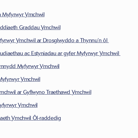
n Myfyrwyr Ymchwil
yddiaeth Graddau Ymchwil
yfyrwyr Ymchwil ar Drosglwyddo a Thynnu’n ôl
studiaethau ac Estyniadau ar gyfer Myfyrwyr Ymchwil
Cynnydd Myfyrwyr Ymchwil
 Myfyrwyr Ymchwil
Ymchwil ar Gyflwyno Traethawd Ymchwil
Myfyrwyr Ymchwil
iaeth Ymchwil Ôl-raddedig