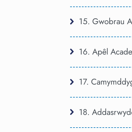
15. Gwobrau Ae
16. Apêl Acad
17. Camymddy
18. Addasrwydd