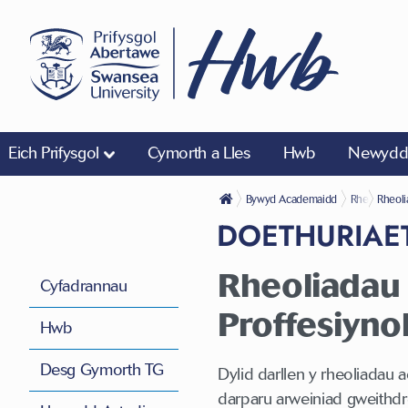
Eich Prifysgol
Cymorth a Lles
Hwb
Newyddi
Bywyd Academaidd
Rheoliadau
Rheol
DOETHURIAE
Rheoliadau
Cyfadrannau
Proffesiyno
Hwb
Desg Gymorth TG
Dylid darllen y rheoliadau 
darparu arweiniad
gweithdr