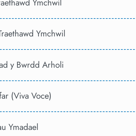
raethawd Ymchwil
Traethawd Ymchwil
ad y Bwrdd Arholi
afar (Viva Voce)
au Ymadael