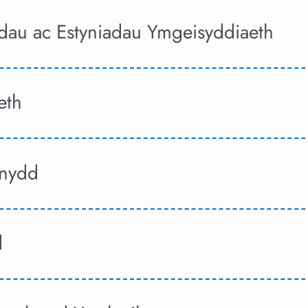
au ac Estyniadau Ymgeisyddiaeth
eth
nnydd
d