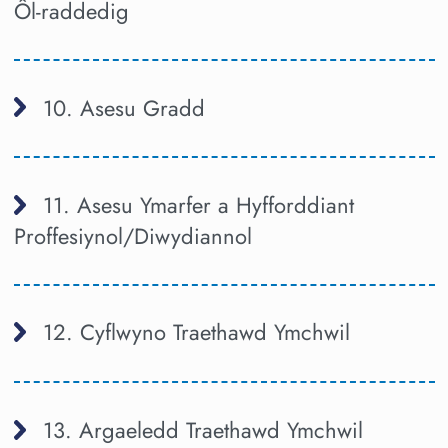
Ôl-raddedig
10. Asesu Gradd
11. Asesu Ymarfer a Hyfforddiant
Proffesiynol/Diwydiannol
12. Cyflwyno Traethawd Ymchwil
13. Argaeledd Traethawd Ymchwil