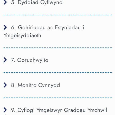
5. Dyddiad Cyflwyno
6. Gohiriadau ac Estyniadau i
Ymgeisyddiaeth
7. Goruchwylio
8. Monitro Cynnydd
9. Cyflogi Ymgeiswyr Graddau Ymchwil