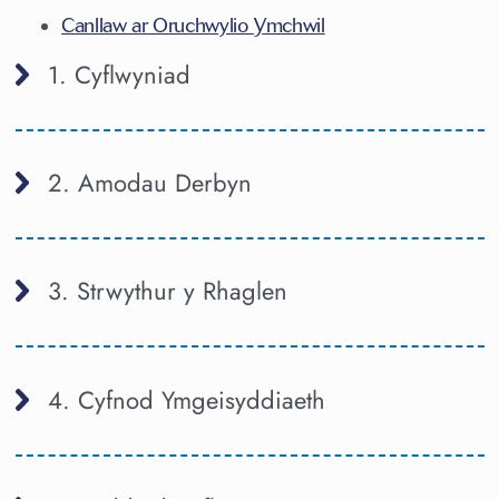
Canllaw ar Oruchwylio Ymchwil
1. Cyflwyniad
2. Amodau Derbyn
3. Strwythur y Rhaglen
4. Cyfnod Ymgeisyddiaeth