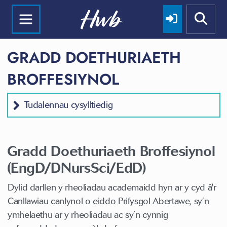
GRADD DOETHURIAETH
BROFFESIYNOL
Tudalennau cysylltiedig
Gradd Doethuriaeth Broffesiynol
(EngD/DNursSci/EdD)
Dylid darllen y rheoliadau academaidd hyn ar y cyd â'r
Canllawiau canlynol o eiddo Prifysgol Abertawe, sy’n
ymhelaethu ar y rheoliadau ac sy’n cynnig