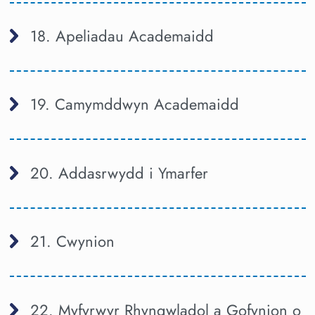
18. Apeliadau Academaidd
19. Camymddwyn Academaidd
20. Addasrwydd i Ymarfer
21. Cwynion
22. Myfyrwyr Rhyngwladol a Gofynion o