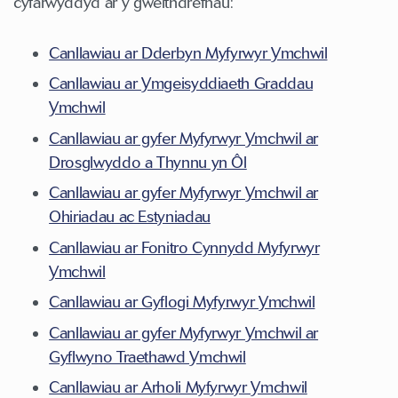
cyfarwyddyd ar y gweithdrefnau:
Canllawiau ar Dderbyn Myfyrwyr Ymchwil
Canllawiau ar Ymgeisyddiaeth Graddau
Ymchwil
Canllawiau ar gyfer Myfyrwyr Ymchwil ar
Drosglwyddo a Thynnu yn Ôl
Canllawiau ar gyfer Myfyrwyr Ymchwil ar
Ohiriadau ac Estyniadau
Canllawiau ar Fonitro Cynnydd Myfyrwyr
Ymchwil
Canllawiau ar Gyflogi Myfyrwyr Ymchwil
Canllawiau ar gyfer Myfyrwyr Ymchwil ar
Gyflwyno Traethawd Ymchwil
Canllawiau ar Arholi Myfyrwyr Ymchwil