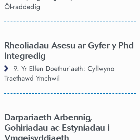
Ôl-raddedig
Rheoliadau Asesu ar Gyfer y Phd
Integredig
9. Yr Elfen Doethuriaeth: Cyflwyno
Traethawd Ymchwil
Darpariaeth Arbennig,
Gohiriadau ac Estyniadau i
Ymgeisyddiaeth