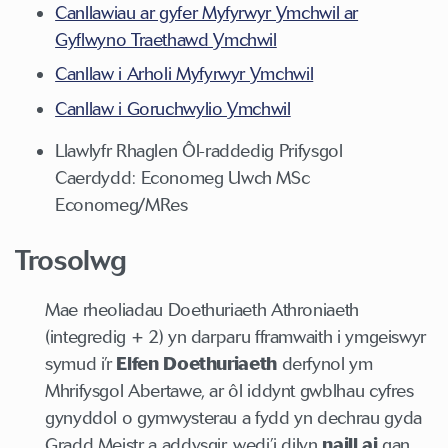
Canllawiau ar gyfer Myfyrwyr Ymchwil ar
Gyflwyno Traethawd Ymchwil
Canllaw i Arholi Myfyrwyr Ymchwil
Canllaw i Goruchwylio Ymchwil
Llawlyfr Rhaglen Ôl-raddedig Prifysgol
Caerdydd: Economeg Uwch MSc
Economeg/MRes
Trosolwg
Mae rheoliadau Doethuriaeth Athroniaeth
(integredig + 2) yn darparu fframwaith i ymgeiswyr
symud i’r
Elfen Doethuriaeth
derfynol ym
Mhrifysgol Abertawe, ar ôl iddynt gwblhau cyfres
gynyddol o gymwysterau a fydd yn dechrau gyda
Gradd Meistr a addysgir, wedi’i dilyn
naill ai
gan