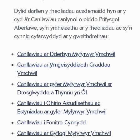
Dylid darllen y rheoliadau academaidd hyn ar y
cyd â'r Canllawiau canlynol o eiddo Prifysgol
Abertawe, sy’n ymhelaethu ar y rheoliadau ac sy’n
cynnig cyfarwyddyd ar y gweithdrefnau:
Canllawiau ar Dderbyn Myfyrwyr Ymchwil
Canllawiau ar Ymgeisyddiaeth Graddau
Ymchwil
Canllawiau ar gyfer Myfyrwyr Ymchwil ar
Drosglwyddo a Thynnu yn Ôl
Canllawiau i Ohirio Astudiaethau ac
Estyniadau ar gyfer Myfyrwyr Ymchwil
Canllawiau i Fonitro Cynnydd
Canllawiau ar Gyflogi Myfyrwyr Ymchwil