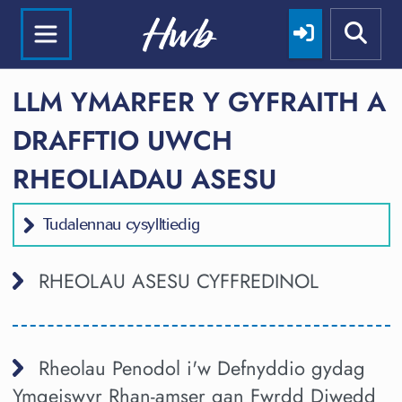
LLM YMARFER Y GYFRAITH A
DRAFFTIO UWCH
RHEOLIADAU ASESU
Tudalennau cysylltiedig
RHEOLAU ASESU CYFFREDINOL
Rheolau Penodol i'w Defnyddio gydag
Ymgeiswyr Rhan-amser gan Fwrdd Diwedd