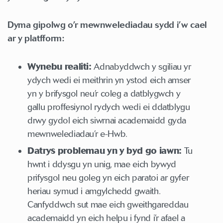
Dyma gipolwg o’r mewnwelediadau sydd i’w cael
ar y platfform:
Wynebu realiti:
Adnabyddwch y sgiliau yr
ydych wedi ei meithrin yn ystod eich amser
yn y brifysgol neu’r coleg a datblygwch y
gallu proffesiynol rydych wedi ei ddatblygu
drwy gydol eich siwrnai academaidd gyda
mewnwelediadau’r e-Hwb.
Datrys problemau yn y byd go iawn:
Tu
hwnt i ddysgu yn unig, mae eich bywyd
prifysgol neu goleg yn eich paratoi ar gyfer
heriau symud i amgylchedd gwaith.
Canfyddwch sut mae eich gweithgareddau
academaidd yn eich helpu i fynd i’r afael a