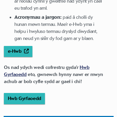
ar reolau cynnil y gweithle nad ydynt yn cael
eu trafod yn aml.
Acronymau a jargon:
paid â cholli dy
hunan mewn termau. Mae’r e-Hwb yma i
helpu i hwyluso termau dryslyd diwydiant,
gan neud yn siŵr dy fod gam ar y blaen.
e-Hwb
Os nad ydych wedi cofrestru gyda’r
Hwb
Gyrfaoedd
eto, gwnewch hynny nawr er mwyn
achub ar bob cyfle sydd ar gael i chi!
Hwb Gyrfaoedd