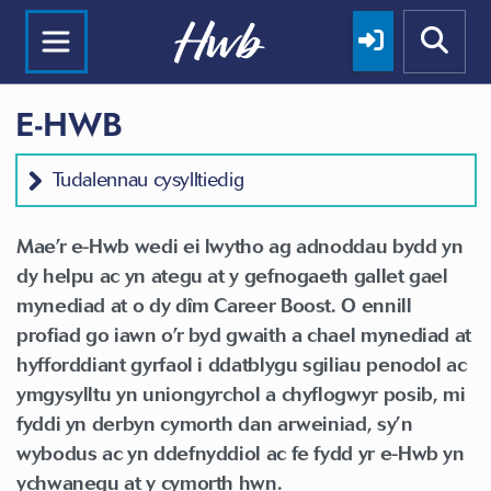
E-HWB
Tudalennau cysylltiedig
Mae’r e-Hwb wedi ei lwytho ag adnoddau bydd yn
dy helpu ac yn ategu at y gefnogaeth gallet gael
mynediad at o dy dîm Career Boost. O ennill
profiad go iawn o’r byd gwaith a chael mynediad at
hyfforddiant gyrfaol i ddatblygu sgiliau penodol ac
ymgysylltu yn uniongyrchol a chyflogwyr posib, mi
fyddi yn derbyn cymorth dan arweiniad, sy’n
wybodus ac yn ddefnyddiol ac fe fydd yr e-Hwb yn
ychwanegu at y cymorth hwn.