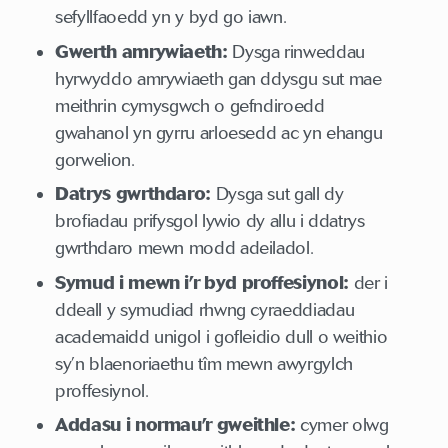
sefyllfaoedd yn y byd go iawn.
Gwerth amrywiaeth:
Dysga rinweddau
hyrwyddo amrywiaeth gan ddysgu sut mae
meithrin cymysgwch o gefndiroedd
gwahanol yn gyrru arloesedd ac yn ehangu
gorwelion.
Datrys gwrthdaro:
Dysga sut gall dy
brofiadau prifysgol lywio dy allu i ddatrys
gwrthdaro mewn modd adeiladol.
Symud i mewn i’r byd proffesiynol:
der i
ddeall y symudiad rhwng cyraeddiadau
academaidd unigol i gofleidio dull o weithio
sy’n blaenoriaethu tîm mewn awyrgylch
proffesiynol.
Addasu i normau’r gweithle:
cymer olwg