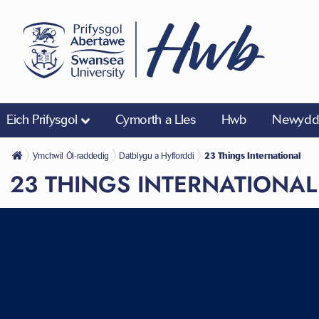
Eich Prifysgol
Cymorth a Lles
Hwb
Newyddi
Ymchwil Ôl-raddedig
Datblygu a Hyfforddi
23 Things International
23 THINGS INTERNATIONAL