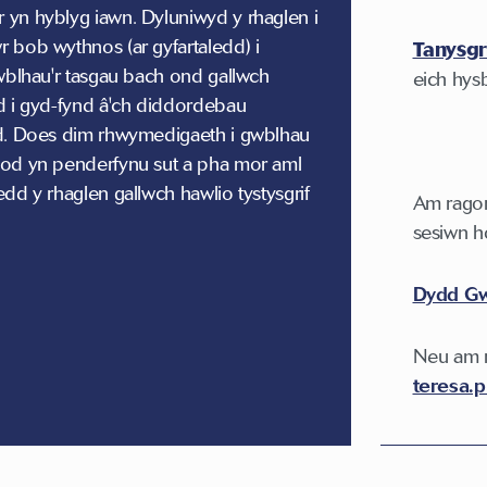
yn hyblyg iawn. Dyluniwyd y rhaglen i
 bob wythnos (ar gyfartaledd) i
Tanysgri
wblhau'r tasgau bach ond gallwch
eich hys
d i gyd-fynd â'ch diddordebau
d. Does dim rhwymedigaeth i gwblhau
od yn penderfynu sut a pha mor aml
dd y rhaglen gallwch hawlio tystysgrif
Am ragor
sesiwn ho
Dydd Gw
Neu am r
teresa.