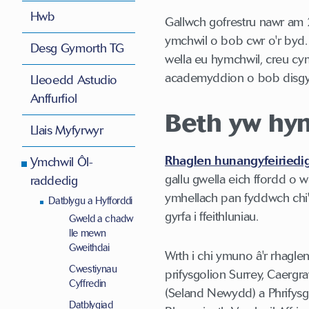
Hwb
Gallwch gofrestru nawr am 2
ymchwil o bob cwr o'r byd. 
Desg Gymorth TG
wella eu hymchwil, creu cy
academyddion o bob disgy
Lleoedd Astudio
Anffurfiol
Beth yw hy
Llais Myfyrwyr
Rhaglen hunangyfeiriedig
Ymchwil Ôl-
gallu gwella eich ffordd o 
raddedig
ymhellach pan fyddwch chi'
Datblygu a Hyfforddi
gyrfa i ffeithluniau.
Gweld a chadw
lle mewn
Gweithdai
Wrth i chi ymuno â'r rhagl
Cwestiynau
prifysgolion Surrey, Caergr
Cyffredin
(Seland Newydd) a Phrifysgo
Datblygiad