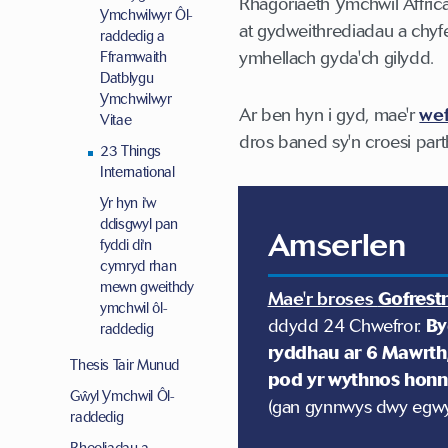
Rhagoriaeth Ymchwil Affric
Ymchwilwyr Ôl-
at gydweithrediadau a chyf
raddedig a
ymhellach gyda'ch gilydd.
Fframwaith
Datblygu
Ymchwilwyr
Ar ben hyn i gyd, mae'r
we
Vitae
dros baned sy'n croesi part
23 Things
International
Yr hyn i'w
ddisgwyl pan
Amserlen
fyddi di'n
cymryd rhan
mewn gweithdy
Mae'r broses
Gofrest
ymchwil ôl-
ddydd 24 Chwefror.
By
raddedig
ryddhau ar 6 Mawrth
Thesis Tair Munud
pod yr wythnos honn
Gŵyl Ymchwil Ôl-
(gan gynnwys dwy egwy
raddedig