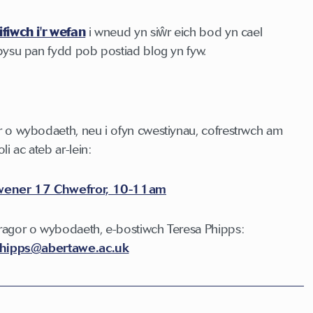
fiwch i'r wefan
i wneud yn siŵr eich bod yn cael
bysu pan fydd pob postiad blog yn fyw.
 o wybodaeth, neu i ofyn cwestiynau, cofrestrwch am
li ac ateb ar-lein:
ener 17 Chwefror, 10-11am
agor o wybodaeth, e-bostiwch Teresa Phipps:
phipps@abertawe.ac.uk