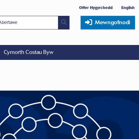
Offer Hygyrchedd
English
Mewngofnodi
Cymorth Costau Byw