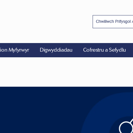
on Myfyrwyr
Digwyddiadau
Cofrestru a Sefydlu