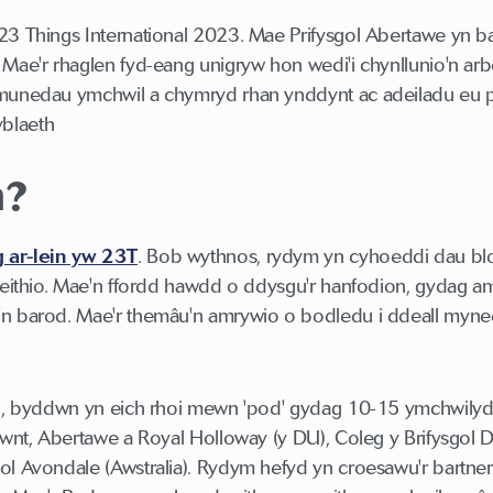
3 Things International 2023. Mae Prifysgol Abertawe yn bar
Mae'r rhaglen fyd-eang unigryw hon wedi'i chynllunio'n arb
munedau ymchwil a chymryd rhan ynddynt ac adeiladu eu pr
blaeth
n?
 ar-lein yw 23T
. Bob wythnos, rydym yn cyhoeddi dau blo
weithio. Mae'n ffordd hawdd o ddysgu'r hanfodion, gydag am
n barod. Mae'r themâu'n amrywio o bodledu i ddeall mynedia
en, byddwn yn eich rhoi mewn 'pod' gydag 10-15 ymchwilydd 
awnt, Abertawe a Royal Holloway (y DU), Coleg y Brifysgol
l Avondale (Awstralia). Rydym hefyd yn croesawu'r bartner