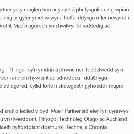
tner yn y rhaglen hon ar y cyd â phrifysgolion a grwpiau
ennig ar gyfer ymchwilwyr a hoffai ddysgu offer newydd i
offil. Mae'n agored i ymchwilwyr ôl-raddedig ac
g - Things - sy'n ymdrin â phwnc neu feddalwedd sy'n
ser i arbrofi rhywfaint ac adnoddau i ddatblygu
d agored, cyllid torfol i strategaeth gyhoeddi, mapio
arall o ledled y byd. Mae'r Partneriaid eleni yn cynnwys
 Dulyn (Iwerddon), Prifysgol Technoleg Otago ac Auckland
iaeth hyfforddiant doethurol, Techne, a Chronfa