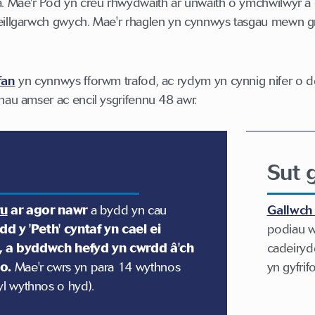
a. Mae'r Pod yn creu rhwydwaith ar unwaith o ymchwilwyr 
eillgarwch gwych. Mae'r rhaglen yn cynnwys tasgau mewn gr
fan
yn cynnwys fforwm trafod, ac rydym yn cynnig nifer o
hau amser ac encil ysgrifennu 48 awr.
Sut 
ru
ar agor nawr
a bydd yn cau
Gallwc
dd y 'Peth' cyntaf yn cael ei
podiau w
, a byddwch hefyd yn cwrdd â'ch
cadeiryd
o.
Mae'r cwrs yn para 14 wythnos
yn gyfrif
l wythnos o hyd).