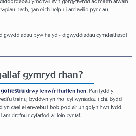
â diddordebau ymchwil sy'n gorgyffwrdd ac mae'n arwain
wpiau bach, gan eich helpu i archwilio pynciau
 ddigwyddiadau byw hefyd - digwyddiadau cymdeithasol
gallaf gymryd rhan?
h
gofrestru
drwy lenwi'r ffurflen hon
. Pan fydd y
edi'u trefnu, byddwn yn rhoi cyflwyniadau i chi. Bydd
d yn cael ei enwebu i bob pod a'r unigolyn hwn fydd
ol am drefnu'r cyfarfod ar-lein cyntaf.