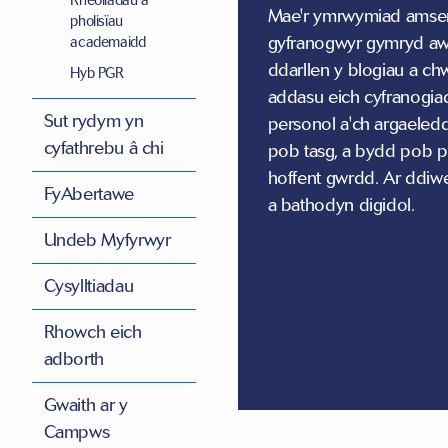
Rheoliadau a
Mae'r ymrwymiad amser 
pholisïau
gyfranogwyr gymryd awr
academaidd
ddarllen y blogiau a ch
Hyb PGR
addasu eich cyfranogia
Sut rydym yn
personol a'ch argaeled
cyfathrebu â chi
pob tasg, a bydd pob p
hoffent gwrdd. Ar ddiwe
FyAbertawe
a bathodyn digidol.
Undeb Myfyrwyr
Cysylltiadau
Rhowch eich
adborth
Gwaith ar y
Campws