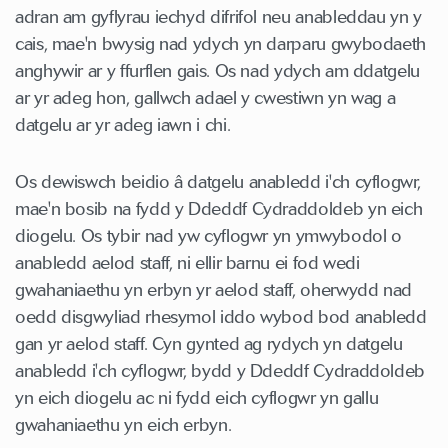
adran am gyflyrau iechyd difrifol neu anableddau yn y
cais, mae'n bwysig nad ydych yn darparu gwybodaeth
anghywir ar y ffurflen gais. Os nad ydych am ddatgelu
ar yr adeg hon, gallwch adael y cwestiwn yn wag a
datgelu ar yr adeg iawn i chi.
Os dewiswch beidio â datgelu anabledd i'ch cyflogwr,
mae'n bosib na fydd y Ddeddf Cydraddoldeb yn eich
diogelu. Os tybir nad yw cyflogwr yn ymwybodol o
anabledd aelod staff, ni ellir barnu ei fod wedi
gwahaniaethu yn erbyn yr aelod staff, oherwydd nad
oedd disgwyliad rhesymol iddo wybod bod anabledd
gan yr aelod staff. Cyn gynted ag rydych yn datgelu
anabledd i'ch cyflogwr, bydd y Ddeddf Cydraddoldeb
yn eich diogelu ac ni fydd eich cyflogwr yn gallu
gwahaniaethu yn eich erbyn.