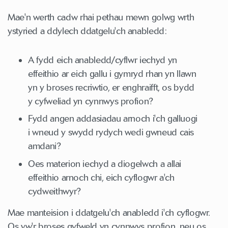
Mae'n werth cadw rhai pethau mewn golwg wrth
ystyried a ddylech ddatgelu'ch anabledd:
A fydd eich anabledd/cyflwr iechyd yn
effeithio ar eich gallu i gymryd rhan yn llawn
yn y broses recriwtio, er enghraifft, os bydd
y cyfweliad yn cynnwys profion?
Fydd angen addasiadau arnoch i'ch galluogi
i wneud y swydd rydych wedi gwneud cais
amdani?
Oes materion iechyd a diogelwch a allai
effeithio arnoch chi, eich cyflogwr a'ch
cydweithwyr?
Mae manteision i ddatgelu'ch anabledd i'ch cyflogwr.
Os yw'r broses gyfweld yn cynnwys profion, neu os