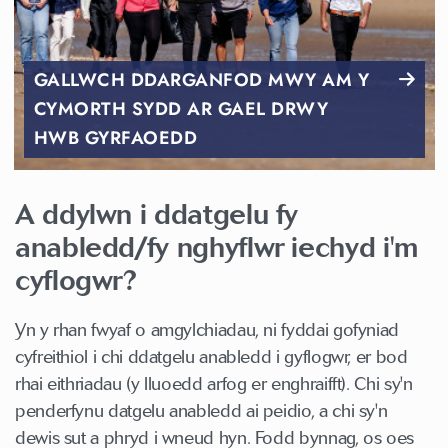
GALLWCH DDARGANFOD MWY AM Y
CYMORTH SYDD AR GAEL DRWY
HWB GYRFAOEDD
A ddylwn i ddatgelu fy
anabledd/fy nghyflwr iechyd i'm
cyflogwr?
Yn y rhan fwyaf o amgylchiadau, ni fyddai gofyniad
cyfreithiol i chi ddatgelu anabledd i gyflogwr, er bod
rhai eithriadau (y lluoedd arfog er enghraifft). Chi sy'n
penderfynu datgelu anabledd ai peidio, a chi sy'n
dewis sut a phryd i wneud hyn. Fodd bynnag, os oes