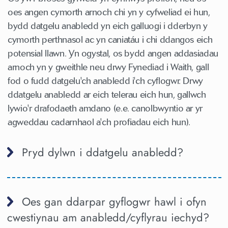
oes angen cymorth arnoch chi yn y cyfweliad ei hun,
bydd datgelu anabledd yn eich galluogi i dderbyn y
cymorth perthnasol ac yn caniatáu i chi ddangos eich
potensial llawn. Yn ogystal, os bydd angen addasiadau
arnoch yn y gweithle neu drwy Fynediad i Waith, gall
fod o fudd datgelu'ch anabledd i'ch cyflogwr. Drwy
ddatgelu anabledd ar eich telerau eich hun, gallwch
lywio'r drafodaeth amdano (e.e. canolbwyntio ar yr
agweddau cadarnhaol a'ch profiadau eich hun).
Pryd dylwn i ddatgelu anabledd?
Oes gan ddarpar gyflogwr hawl i ofyn
cwestiynau am anabledd/cyflyrau iechyd?