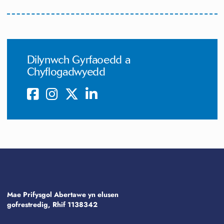
Dilynwch Gyrfaoedd a
Chyflogadwyedd
Mae Prifysgol Abertawe yn elusen
gofrestredig, Rhif 1138342